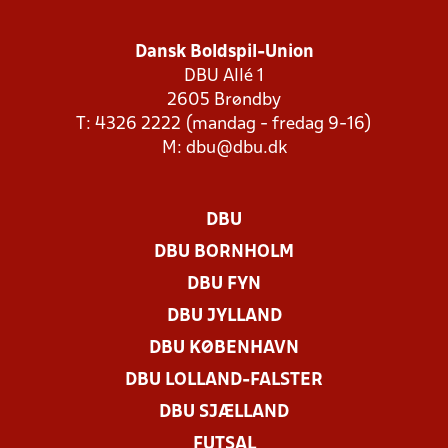
Dansk Boldspil-Union
DBU Allé 1
2605 Brøndby
T: 4326 2222 (mandag - fredag 9-16)
M:
dbu@dbu.dk
DBU
DBU BORNHOLM
DBU FYN
DBU JYLLAND
DBU KØBENHAVN
DBU LOLLAND-FALSTER
DBU SJÆLLAND
FUTSAL