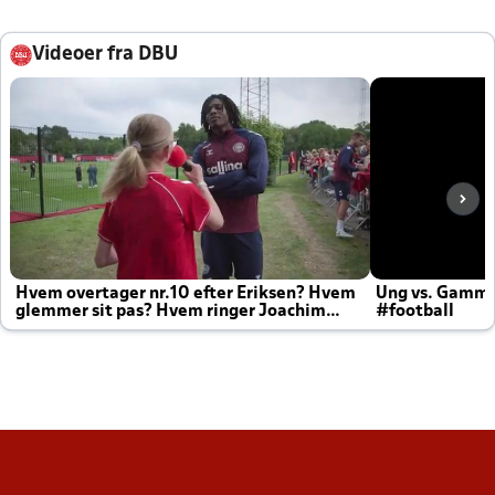
Videoer fra DBU
Hvem overtager nr.10 efter Eriksen? Hvem
Ung vs. Gamm
glemmer sit pas? Hvem ringer Joachim
#football
altid til efter kampe?