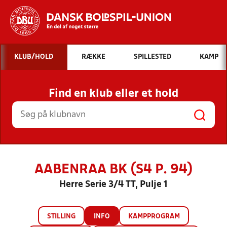
Hvad vil du søge efter?
KLUB/HOLD
RÆKKE
SPILLESTED
KAMP
INDHOLD OG NYHEDER
Find en klub eller et hold
STILLINGER, RESULTATER, KLUBBER OG
HOLD
AABENRAA BK (S4 P. 94)
Herre Serie 3/4 TT, Pulje 1
STILLING
INFO
KAMPPROGRAM