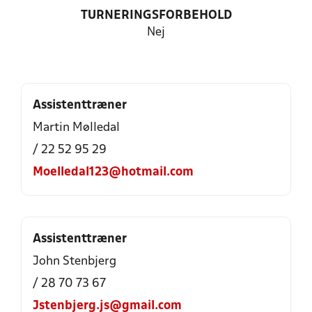
TURNERINGSFORBEHOLD
Nej
Assistenttræner
Martin Mølledal
/ 22 52 95 29
Moelledal123@hotmail.com
Assistenttræner
John Stenbjerg
/ 28 70 73 67
Jstenbjerg.js@gmail.com