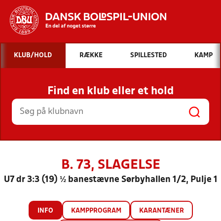
Hvad vil du søge efter?
KLUB/HOLD
RÆKKE
SPILLESTED
KAMP
INDHOLD OG NYHEDER
Find en klub eller et hold
STILLINGER, RESULTATER, KLUBBER OG
HOLD
B. 73, SLAGELSE
U7 dr 3:3 (19) ½ banestævne Sørbyhallen 1/2, Pulje 1
INFO
KAMPPROGRAM
KARANTÆNER