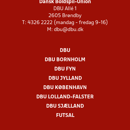
Dansk Boldspil-Union
DBU Allé 1
2605 Brøndby
T: 4326 2222 (mandag - fredag 9-16)
M:
dbu@dbu.dk
DBU
DBU BORNHOLM
DBU FYN
DBU JYLLAND
DBU KØBENHAVN
DBU LOLLAND-FALSTER
DBU SJÆLLAND
FUTSAL