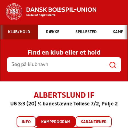
Hvad vil du søge efter?
KLUB/HOLD
RÆKKE
SPILLESTED
KAMP
INDHOLD OG NYHEDER
Find en klub eller et hold
STILLINGER, RESULTATER, KLUBBER OG
HOLD
ALBERTSLUND IF
U6 3:3 (20) ½ banestævne Tølløse 7/2, Pulje 2
INFO
KAMPPROGRAM
KARANTÆNER