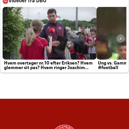
Videoer fra DBU
Hvem overtager nr.10 efter Eriksen? Hvem
Ung vs. Gamm
glemmer sit pas? Hvem ringer Joachim
#football
altid til efter kampe?