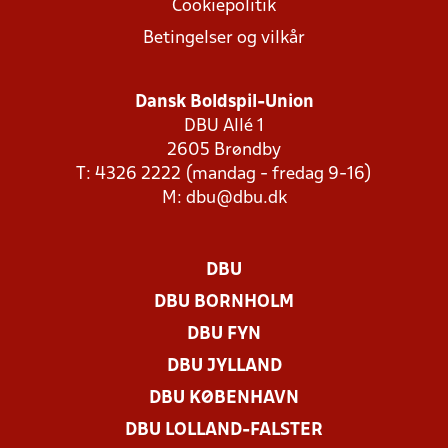
Cookiepolitik
Betingelser og vilkår
Dansk Boldspil-Union
DBU Allé 1
2605 Brøndby
T: 4326 2222 (mandag - fredag 9-16)
M:
dbu@dbu.dk
DBU
DBU BORNHOLM
DBU FYN
DBU JYLLAND
DBU KØBENHAVN
DBU LOLLAND-FALSTER