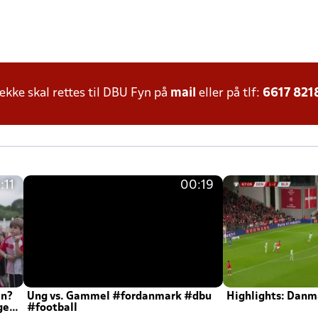
ke skal rettes til DBU Fyn på
mail
eller på tlf:
6617 821
:11
00:19
en?
Ung vs. Gammel #fordanmark #dbu
Highlights: Danma
ger
#football