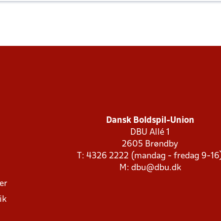
Dansk Boldspil-Union
DBU Allé 1
2605 Brøndby
T: 4326 2222 (mandag - fredag 9-16
M:
dbu@dbu.dk
ger
ik