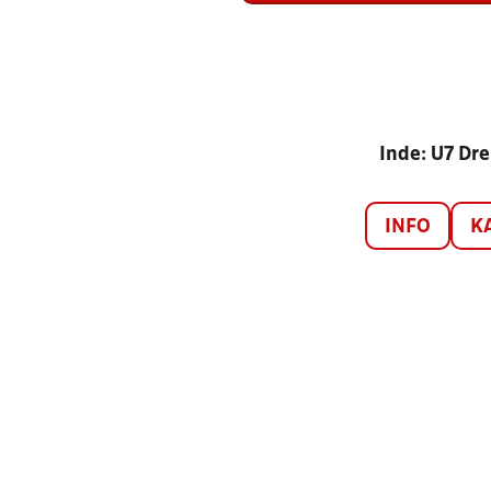
Inde: U7 Dre
INFO
K