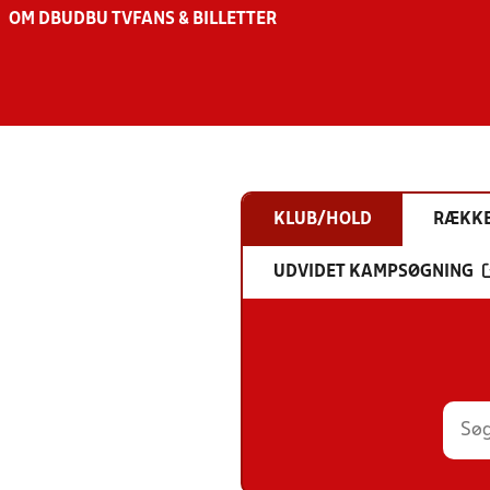
OM DBU
DBU TV
FANS & BILLETTER
KLUB/HOLD
RÆKK
UDVIDET KAMPSØGNING