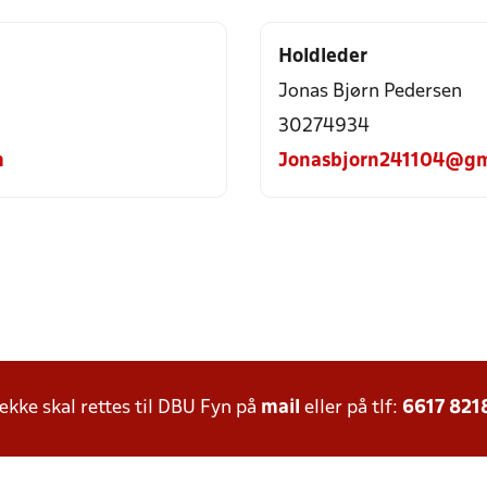
Holdleder
Jonas Bjørn Pedersen
30274934
m
Jonasbjorn241104@gm
ke skal rettes til DBU Fyn på
mail
eller på tlf:
6617 821