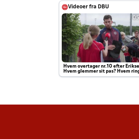
Videoer fra DBU
05
Hvem overtager nr.10 efter Eriks
Hvem glemmer sit pas? Hvem rin
Joachim altid til efter kampe?