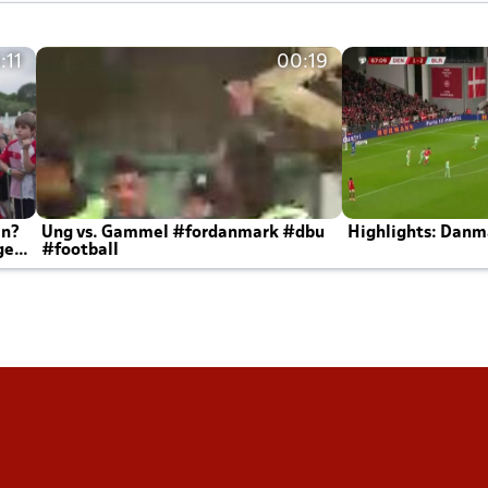
:11
00:19
en?
Ung vs. Gammel #fordanmark #dbu
Highlights: Danma
ger
#football