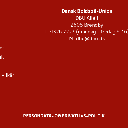
Dansk Boldspil-Union
DBU Allé 1
2605 Brøndby
T: 4326 2222 (mandag - fredag 9-16
M:
dbu@dbu.dk
ger
ik
 vilkår
PERSONDATA- OG PRIVATLIVS-POLITIK