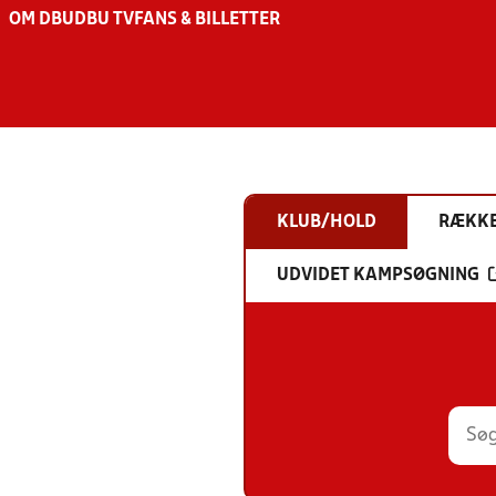
OM DBU
DBU TV
FANS & BILLETTER
KLUB/HOLD
RÆKK
UDVIDET KAMPSØGNING