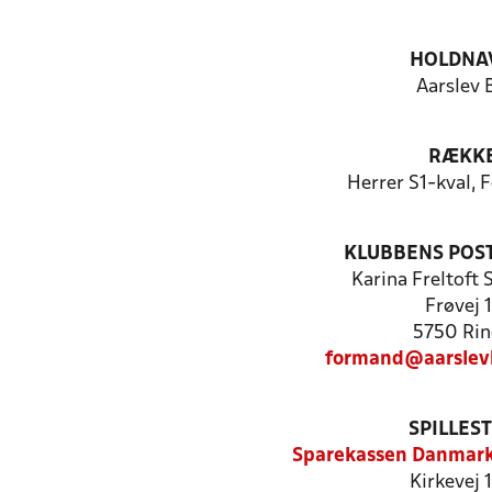
HOLDNA
Aarslev 
RÆKK
Herrer S1-kval, 
KLUBBENS POS
Karina Freltoft
Frøvej 1
5750 Rin
formand@aarslev
SPILLES
Sparekassen Danmark
Kirkevej 