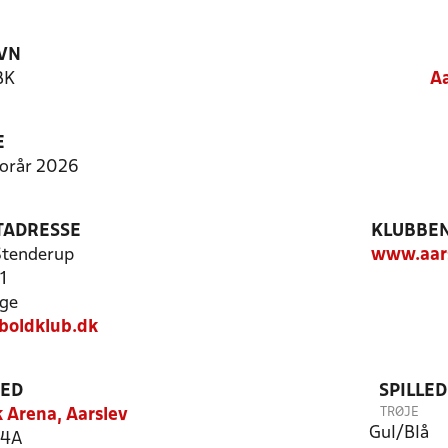
VN
BK
Aa
E
Forår 2026
TADRESSE
KLUBBEN
 Stenderup
www.aars
1
ge
boldklub.dk
TED
SPILLE
TRØJE
 Arena, Aarslev
Gul/Blå
14A