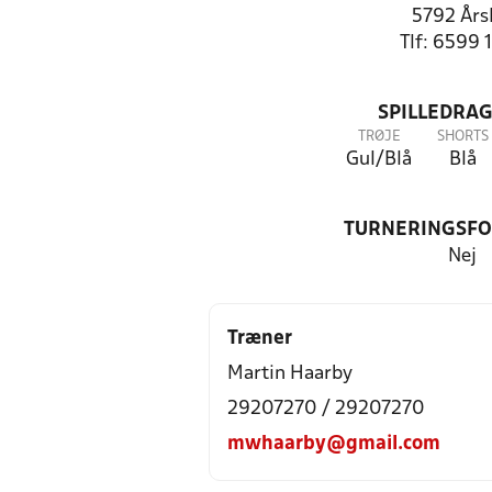
5792 Års
Tlf: 6599 
SPILLEDRAG
TRØJE
SHORTS
Gul/Blå
Blå
TURNERINGSF
Nej
Træner
Martin Haarby
29207270 / 29207270
mwhaarby@gmail.com