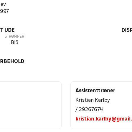
lev
1997
T UDE
DIS
STRØMPER
Blå
ORBEHOLD
Assistenttræner
Kristian Karlby
/ 29267674
kristian.karlby@gmail