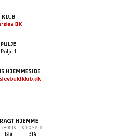
KLUB
rslev BK
PULJE
Pulje 1
S HJEMMESIDE
levboldklub.dk
DRAGT HJEMME
SHORTS
STRØMPER
Blå
Blå