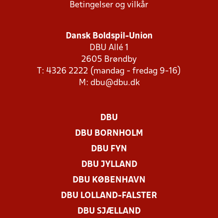
Betingelser og vilkår
Dansk Boldspil-Union
DBU Allé 1
2605 Brøndby
T: 4326 2222 (mandag - fredag 9-16)
M:
dbu@dbu.dk
DBU
DBU BORNHOLM
DBU FYN
DBU JYLLAND
DBU KØBENHAVN
DBU LOLLAND-FALSTER
DBU SJÆLLAND