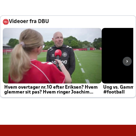
Videoer fra DBU
Hvem overtager nr.10 efter Eriksen? Hvem
Ung vs. Gamm
glemmer sit pas? Hvem ringer Joachim
#football
altid til efter kampe?