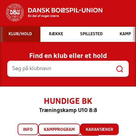
Hvad vil du søge efter?
KLUB/HOLD
RÆKKE
SPILLESTED
KAMP
INDHOLD OG NYHEDER
Find en klub eller et hold
STILLINGER, RESULTATER, KLUBBER OG
HOLD
HUNDIGE BK
Træningskamp U10 8:8
INFO
KAMPPROGRAM
KARANTÆNER