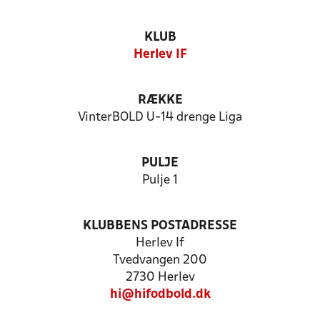
KLUB
Herlev IF
RÆKKE
VinterBOLD U-14 drenge Liga
PULJE
Pulje 1
KLUBBENS POSTADRESSE
Herlev If
Tvedvangen 200
2730 Herlev
hi@hifodbold.dk