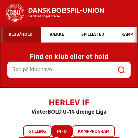
Hvad vil du søge efter?
KLUB/HOLD
RÆKKE
SPILLESTED
KAMP
INDHOLD OG NYHEDER
Find en klub eller et hold
STILLINGER, RESULTATER, KLUBBER OG
HOLD
HERLEV IF
VinterBOLD U-14 drenge Liga
STILLING
INFO
KAMPPROGRAM