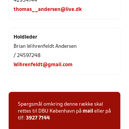
42954144
thomas__andersen@live.dk
Holdleder
Brian Wihrenfeldt Andersen
/ 24597248
Wihrenfeldt@gmail.com
Spørgsmål omkring denne række skal
rettes til DBU København på
mail
eller på
tlf:
3927 7144