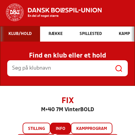
Hvad vil du søge efter?
KLUB/HOLD
RÆKKE
SPILLESTED
KAMP
INDHOLD OG NYHEDER
Find en klub eller et hold
STILLINGER, RESULTATER, KLUBBER OG
HOLD
FIX
M+40 7M VinterBOLD
STILLING
INFO
KAMPPROGRAM