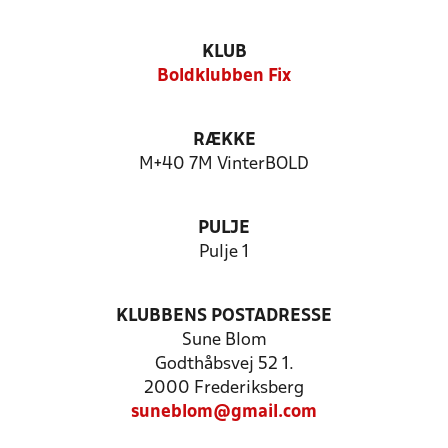
KLUB
Boldklubben Fix
RÆKKE
M+40 7M VinterBOLD
PULJE
Pulje 1
KLUBBENS POSTADRESSE
Sune Blom
Godthåbsvej 52 1.
2000 Frederiksberg
suneblom@gmail.com