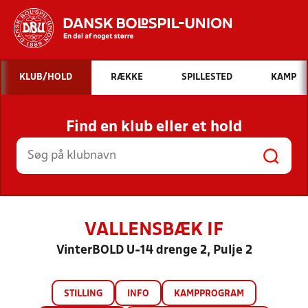
Hvad vil du søge efter?
KLUB/HOLD
RÆKKE
SPILLESTED
KAMP
INDHOLD OG NYHEDER
Find en klub eller et hold
STILLINGER, RESULTATER, KLUBBER OG
HOLD
VALLENSBÆK IF
VinterBOLD U-14 drenge 2, Pulje 2
STILLING
INFO
KAMPPROGRAM