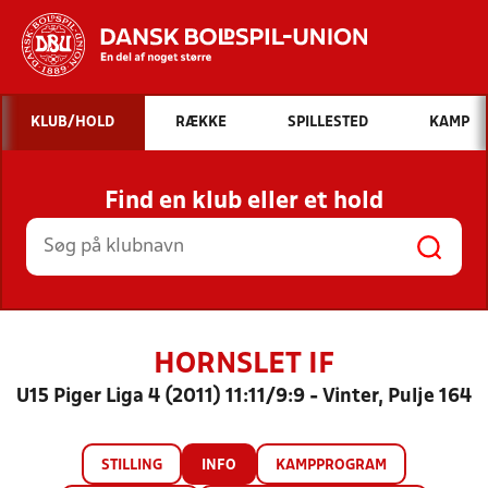
Hvad vil du søge efter?
KLUB/HOLD
RÆKKE
SPILLESTED
KAMP
INDHOLD OG NYHEDER
Find en klub eller et hold
STILLINGER, RESULTATER, KLUBBER OG
HOLD
HORNSLET IF
U15 Piger Liga 4 (2011) 11:11/9:9 - Vinter, Pulje 164
STILLING
INFO
KAMPPROGRAM