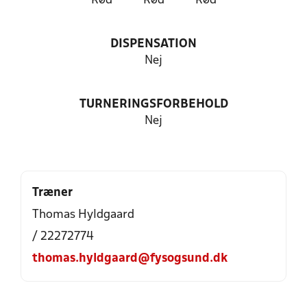
Rød
Rød
Rød
DISPENSATION
Nej
TURNERINGSFORBEHOLD
Nej
Træner
Thomas Hyldgaard
/ 22272774
thomas.hyldgaard@fysogsund.dk