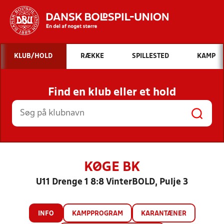
Hvad vil du søge efter?
KLUB/HOLD
RÆKKE
SPILLESTED
KAMP
INDHOLD OG NYHEDER
Find en klub eller et hold
STILLINGER, RESULTATER, KLUBBER OG
HOLD
KØGE BK
U11 Drenge 1 8:8 VinterBOLD, Pulje 3
INFO
KAMPPROGRAM
KARANTÆNER