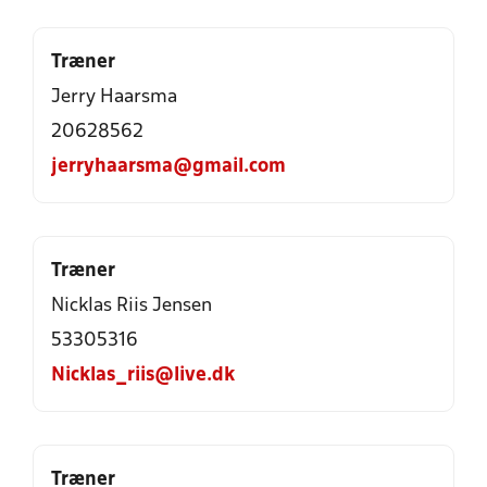
Træner
Jerry Haarsma
20628562
jerryhaarsma@gmail.com
Træner
Nicklas Riis Jensen
53305316
Nicklas_riis@live.dk
Træner