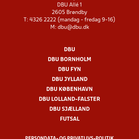
DBU Allé 1
2605 Brøndby
T: 4326 2222 (mandag - fredag 9-16)
M:
dbu@dbu.dk
DBU
DBU BORNHOLM
DBU FYN
DBU JYLLAND
DBU KØBENHAVN
DBU LOLLAND-FALSTER
DBU SJÆLLAND
FUTSAL
PERSONDATA- OG PRIVATLIVS-POLITIK