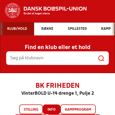
Hvad vil du søge efter?
KLUB/HOLD
RÆKKE
SPILLESTED
KAMP
INDHOLD OG NYHEDER
Find en klub eller et hold
STILLINGER, RESULTATER, KLUBBER OG
HOLD
BK FRIHEDEN
VinterBOLD U-14 drenge 1, Pulje 2
STILLING
INFO
KAMPPROGRAM