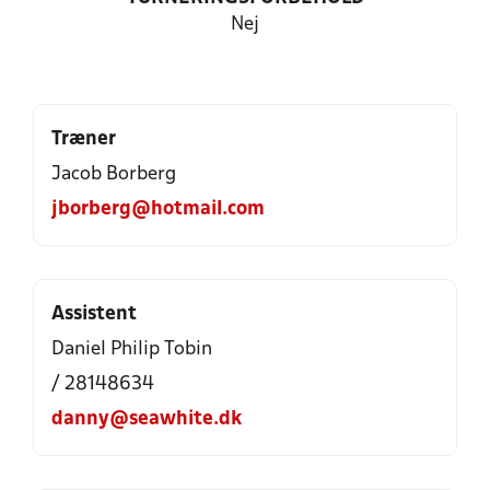
Nej
Træner
Jacob Borberg
jborberg@hotmail.com
Assistent
Daniel Philip Tobin
/ 28148634
danny@seawhite.dk