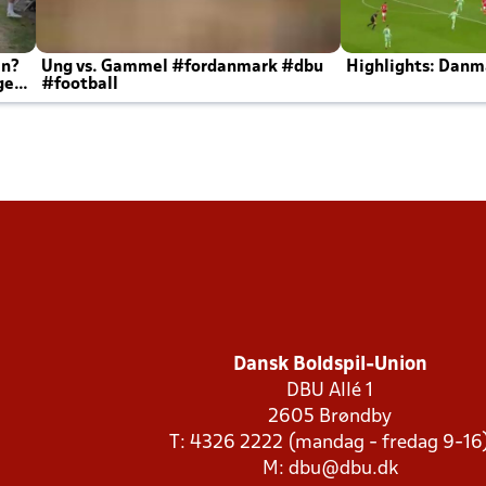
en?
Ung vs. Gammel #fordanmark #dbu
Highlights: Danma
ger
#football
Dansk Boldspil-Union
DBU Allé 1
2605 Brøndby
T: 4326 2222 (mandag - fredag 9-16
M:
dbu@dbu.dk