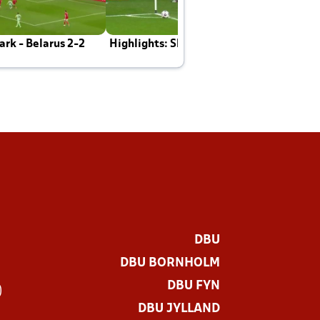
rk - Belarus 2-2
Highlights: Skotland - Danmark 4-2
J
E
DBU
DBU BORNHOLM
DBU FYN
)
DBU JYLLAND