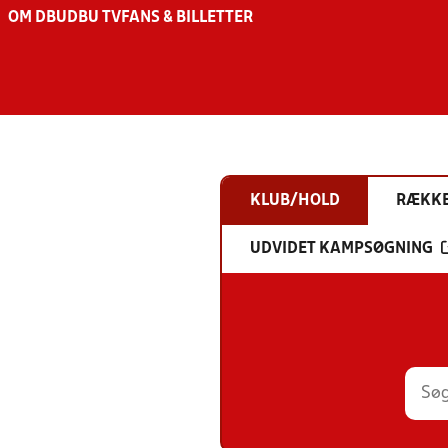
OM DBU
DBU TV
FANS & BILLETTER
KLUB/HOLD
RÆKK
UDVIDET KAMPSØGNING