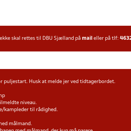
ke skal rettes til DBU Sjælland på
mail
eller på tlf:
463
r puljestart. Husk at melde jer ved tidtagerbordet.
amp
tilmeldte niveau.
e/kampleder til rådighed.
n med målmand.
på banen med målmand, der kun må parere.