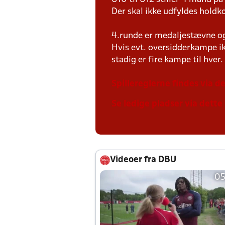
Der skal ikke udfyldes holdko
4.runde er medaljestævne og 
Hvis evt. oversidderkampe ik
stadig er fire kampe til hver.
Spillereglerne findes via de
Se ledige pladser via dette 
Videoer fra DBU
05