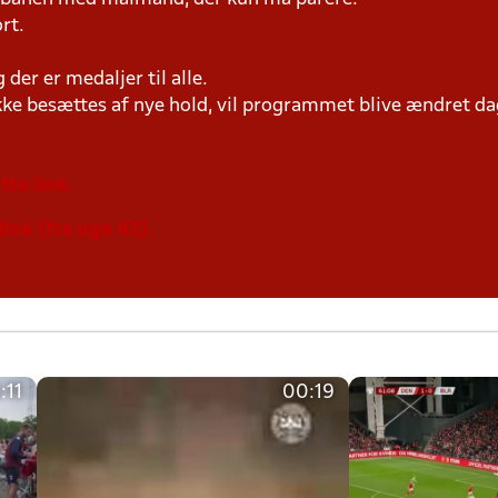
rt.
der er medaljer til alle.
ke besættes af nye hold, vil programmet blive ændret dag
tte link.
link (fra uge 43).
:11
00:19