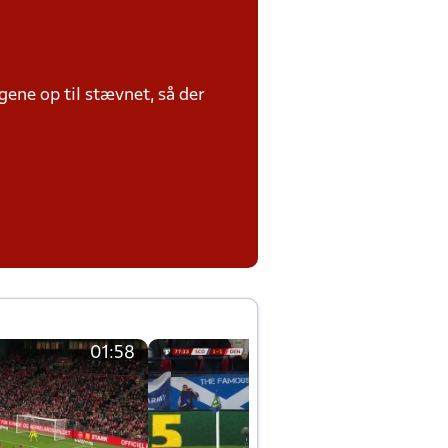
ene op til stævnet, så der
01:58
01:58