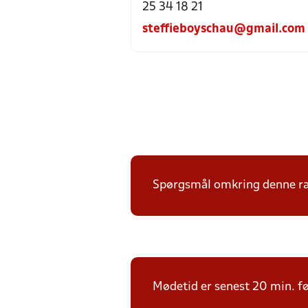
25 34 18 21
steffieboyschau@gmail.com
Spørgsmål omkring denne ræk
Mødetid er senest 20 min. fø