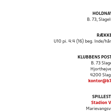
HOLDNA
B. 73, Slagel
RÆKK
U10 pi. 4:4 (16) beg. Inde/h
KLUBBENS POS
B. 73 Slag
Hjorthøjve
4200 Slag
kontor@b7
SPILLES
Stadion V
Marievangsv