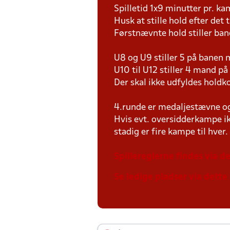
Spilletid 1x9 minutter pr. k
Husk at stille hold efter det 
Førstnævnte hold stiller ban
U8 og U9 stiller 5 på bane
U10 til U12 stiller 4 mand 
Der skal ikke udfyldes holdko
4.runde er medaljestævne og 
Hvis evt. oversidderkampe ik
stadig er fire kampe til hver.
Spillereglerne findes via de
Se ledige pladser via dette 