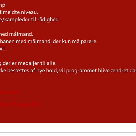
amp
tilmeldte niveau.
e/kampleder til rådighed.
n med målmand.
på banen med målmand, der kun må parere.
rt.
der er medaljer til alle.
ke besættes af nye hold, vil programmet blive ændret dag
tte link.
link (fra uge 43).