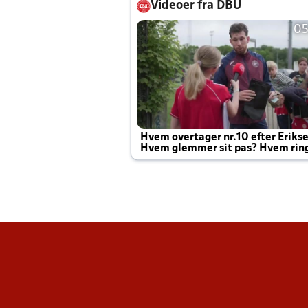
Videoer fra DBU
05
Hvem overtager nr.10 efter Eriks
Hvem glemmer sit pas? Hvem rin
Joachim altid til efter kampe?