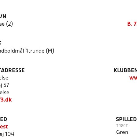
VN
se (2)
B. 7
E
åndboldmål 4.runde (M)
TADRESSE
KLUBBEN
else
ww
j 57
else
3.dk
TED
SPILLE
TRØJE
est
Grøn
ej 104