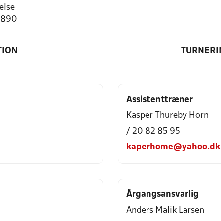
else
0890
TION
TURNERI
Assistenttræner
Kasper Thureby Horn
/ 20 82 85 95
kaperhome@yahoo.dk
Årgangsansvarlig
Anders Malik Larsen