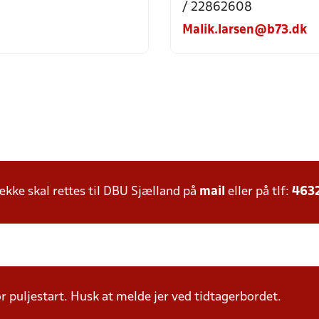
/ 22862608
Malik.larsen@b73.dk
ke skal rettes til DBU Sjælland på
mail
eller på tlf:
463
r puljestart. Husk at melde jer ved tidtagerbordet.