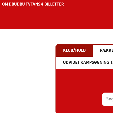
OM DBU
DBU TV
FANS & BILLETTER
KLUB/HOLD
RÆKK
UDVIDET KAMPSØGNING