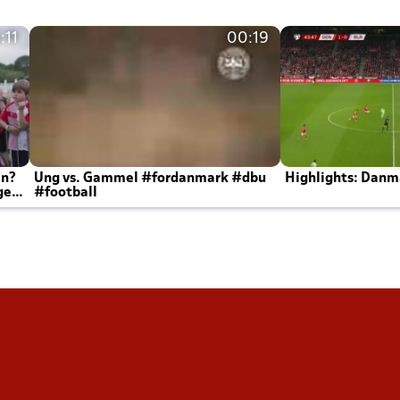
:11
00:19
en?
Ung vs. Gammel #fordanmark #dbu
Highlights: Danma
ger
#football