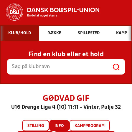
Hvad vil du søge efter?
KLUB/HOLD
RÆKKE
SPILLESTED
KAMP
INDHOLD OG NYHEDER
Find en klub eller et hold
STILLINGER, RESULTATER, KLUBBER OG
HOLD
GØDVAD GIF
U16 Drenge Liga 4 (10) 11:11 - Vinter, Pulje 32
STILLING
INFO
KAMPPROGRAM