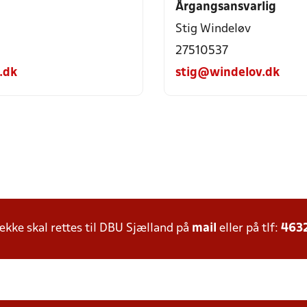
Årgangsansvarlig
Stig Windeløv
27510537
.dk
stig@windelov.dk
ke skal rettes til DBU Sjælland på
mail
eller på tlf:
463