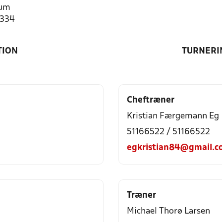
rum
1334
TION
TURNERI
Cheftræner
Kristian Færgemann Eg
51166522 / 51166522
egkristian84@gmail.c
Træner
Michael Thorø Larsen