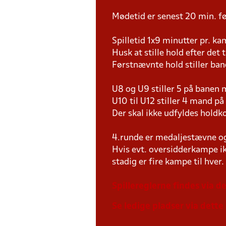
Mødetid er senest 20 min. fø
Spilletid 1x9 minutter pr. k
Husk at stille hold efter det 
Førstnævnte hold stiller ban
U8 og U9 stiller 5 på bane
U10 til U12 stiller 4 mand 
Der skal ikke udfyldes holdko
4.runde er medaljestævne og 
Hvis evt. oversidderkampe ik
stadig er fire kampe til hver.
Spillereglerne findes via de
Se ledige pladser via dette 