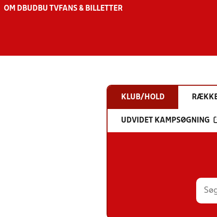
OM DBU
DBU TV
FANS & BILLETTER
KLUB/HOLD
RÆKK
UDVIDET KAMPSØGNING