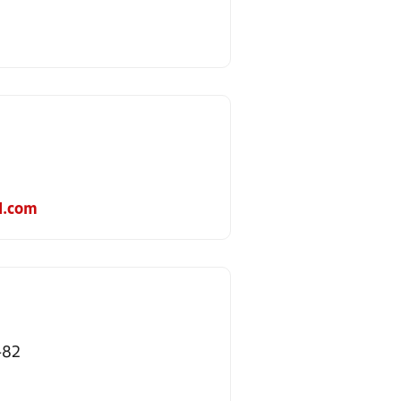
l.com
482