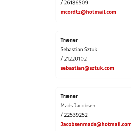
/ 26186509
mcordtz@hotmail.com
Træner
Sebastian Sztuk
/ 21220102
sebastian@sztuk.com
Træner
Mads Jacobsen
/ 22539252
Jacobsenmads@hotmail.co