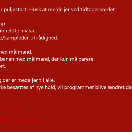
r puljestart. Husk at melde jer ved tidtagerbordet.
amp
tilmeldte niveau.
e/kampleder til rådighed.
n med målmand.
på banen med målmand, der kun må parere.
rt.
der er medaljer til alle.
ke besættes af nye hold, vil programmet blive ændret dag
tte link.
link (fra uge 43).