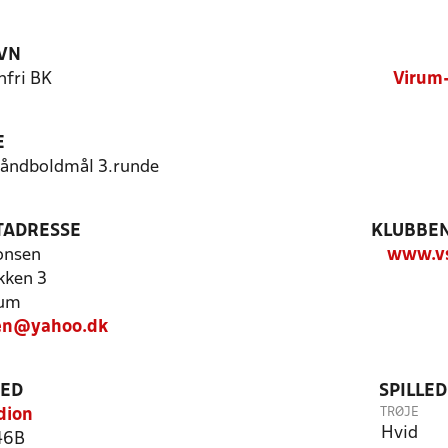
VN
fri BK
Virum-
E
/håndboldmål 3.runde
TADRESSE
KLUBBEN
onsen
www.vs
kken 3
rum
en@yahoo.dk
TED
SPILLE
TRØJE
dion
Hvid
46B