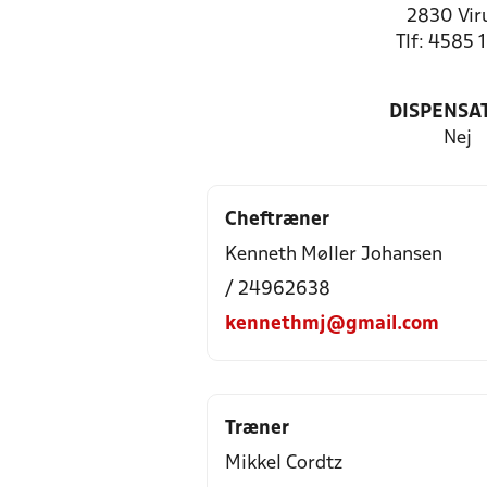
2830 Vi
Tlf: 4585 
DISPENSA
Nej
Cheftræner
Kenneth Møller Johansen
/ 24962638
kennethmj@gmail.com
Træner
Mikkel Cordtz