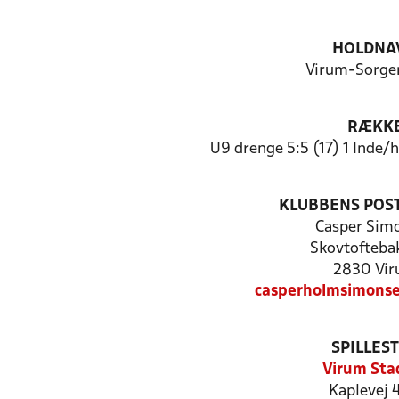
HOLDNA
Virum-Sorgen
RÆKK
U9 drenge 5:5 (17) 1 Inde
KLUBBENS POS
Casper Sim
Skovtofteba
2830 Vi
casperholmsimons
SPILLES
Virum Sta
Kaplevej 