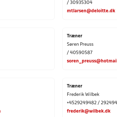
/ 30935304
mtlarsen@deloitte.dk
Træner
Søren Preuss
/ 40590587
soren_preuss@hotmai
Træner
Frederik Wilbek
+4529249482 / 29249
m
frederik@wilbek.dk