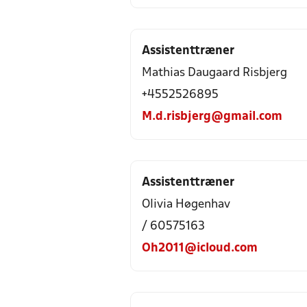
Assistenttræner
Mathias Daugaard Risbjerg
+4552526895
M.d.risbjerg@gmail.com
Assistenttræner
Olivia Høgenhav
/ 60575163
Oh2011@icloud.com