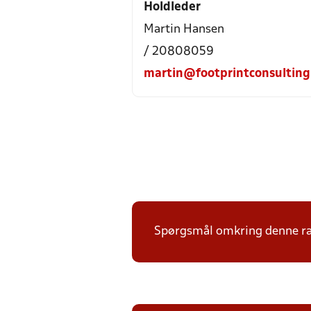
Holdleder
Martin Hansen
/ 20808059
martin@footprintconsulting
Spørgsmål omkring denne ræk