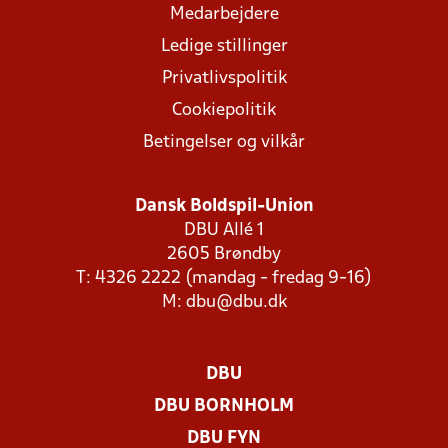
Medarbejdere
Ledige stillinger
Privatlivspolitik
Cookiepolitik
Betingelser og vilkår
Dansk Boldspil-Union
DBU Allé 1
2605 Brøndby
T: 4326 2222 (mandag - fredag 9-16)
M:
dbu@dbu.dk
DBU
DBU BORNHOLM
DBU FYN