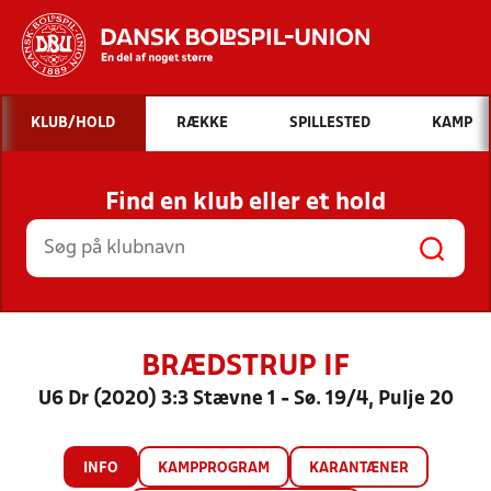
Hvad vil du søge efter?
KLUB/HOLD
RÆKKE
SPILLESTED
KAMP
INDHOLD OG NYHEDER
Find en klub eller et hold
STILLINGER, RESULTATER, KLUBBER OG
HOLD
BRÆDSTRUP IF
U6 Dr (2020) 3:3 Stævne 1 - Sø. 19/4, Pulje 20
INFO
KAMPPROGRAM
KARANTÆNER