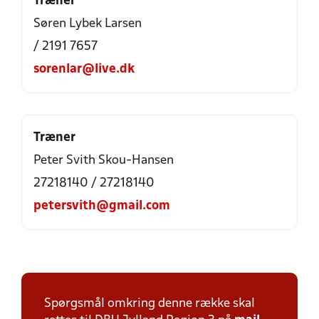
Træner
Søren Lybek Larsen
/ 2191 7657
sorenlar@live.dk
Træner
Peter Svith Skou-Hansen
27218140 / 27218140
petersvith@gmail.com
Spørgsmål omkring denne række skal