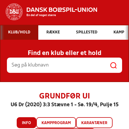
Hvad vil du søge efter?
KLUB/HOLD
RÆKKE
SPILLESTED
KAMP
INDHOLD OG NYHEDER
Find en klub eller et hold
STILLINGER, RESULTATER, KLUBBER OG
HOLD
GRUNDFØR UI
U6 Dr (2020) 3:3 Stævne 1 - Sø. 19/4, Pulje 15
INFO
KAMPPROGRAM
KARANTÆNER