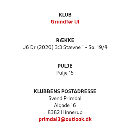
KLUB
Grundfør UI
RÆKKE
U6 Dr (2020) 3:3 Stævne 1 - Sø. 19/4
PULJE
Pulje 15
KLUBBENS POSTADRESSE
Svend Primdal
Algade 16
8382 Hinnerup
primdal3@outlook.dk