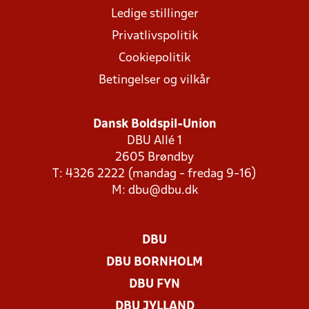
Ledige stillinger
Privatlivspolitik
Cookiepolitik
Betingelser og vilkår
Dansk Boldspil-Union
DBU Allé 1
2605 Brøndby
T: 4326 2222 (mandag - fredag 9-16)
M:
dbu@dbu.dk
DBU
DBU BORNHOLM
DBU FYN
DBU JYLLAND