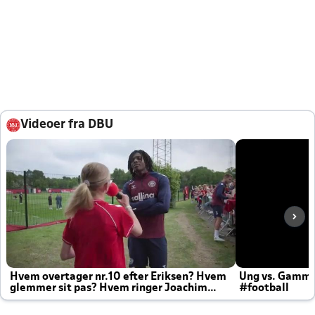
Videoer fra DBU
Hvem overtager nr.10 efter Eriksen? Hvem
Ung vs. Gamm
glemmer sit pas? Hvem ringer Joachim
#football
altid til efter kampe?