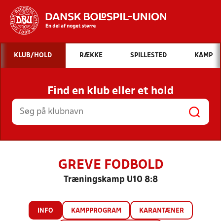
Hvad vil du søge efter?
KLUB/HOLD
RÆKKE
SPILLESTED
KAMP
INDHOLD OG NYHEDER
Find en klub eller et hold
STILLINGER, RESULTATER, KLUBBER OG
HOLD
GREVE FODBOLD
Træningskamp U10 8:8
INFO
KAMPPROGRAM
KARANTÆNER