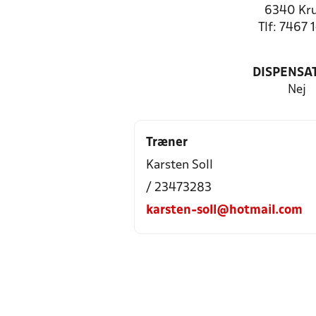
6340 Kr
Tlf: 7467 
DISPENSA
Nej
Træner
Karsten Soll
/ 23473283
karsten-soll@hotmail.com