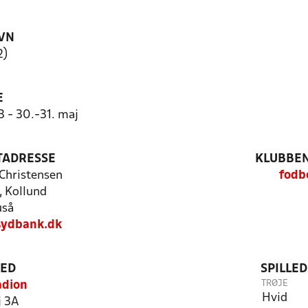
VN
2)
E
 - 30.-31. maj
TADRESSE
KLUBBEN
Christensen
fodb
, Kollund
uså
sydbank.dk
TED
SPILLE
TRØJE
adion
Hvid
 3A