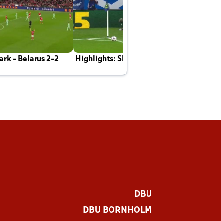
rk - Belarus 2-2
Highlights: Skotland - Danmark 4-2
J
E
DBU
DBU BORNHOLM