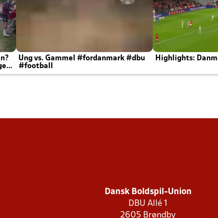
en?
Ung vs. Gammel #fordanmark #dbu
Highlights: Danma
ger
#football
Dansk Boldspil-Union
DBU Allé 1
2605 Brøndby