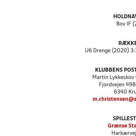
HOLDNA
Bov IF (
RÆKK
U6 Drenge (2020) 3:3
KLUBBENS POS
Martin Lykkeskov 
Fjordvejen 49B
6340 Kr
m.christensen@
SPILLES
Grænse St
Harkærvej