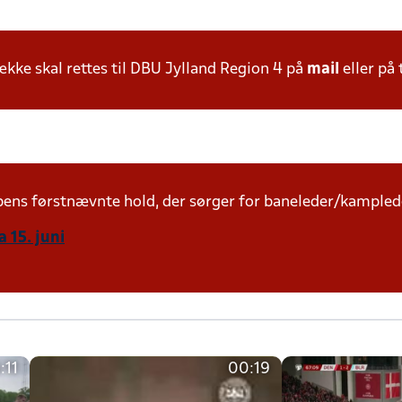
ke skal rettes til DBU Jylland Region 4 på
mail
eller på 
mpens førstnævnte hold, der sørger for baneleder/kampled
 15. juni
:11
00:19