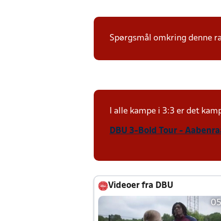
Spørgsmål omkring denne ræk
I alle kampe i 3:3 er det ka
DBU 3-Bold Tour - Aabenraa
Videoer fra DBU
05