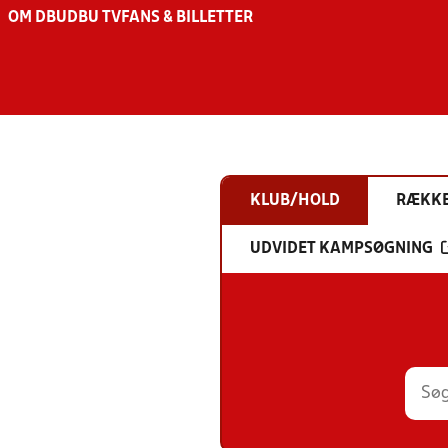
OM DBU
DBU TV
FANS & BILLETTER
KLUB/HOLD
RÆKK
UDVIDET KAMPSØGNING