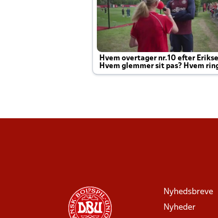
Hvem overtager nr.10 efter Eriks
Hvem glemmer sit pas? Hvem rin
Joachim altid til efter kampe?
Nyhedsbreve
Nyheder