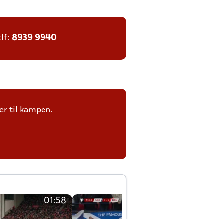
tlf:
8939 9940
er til kampen.
01:58
01:58