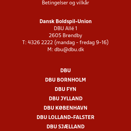
Betingelser og vilkår
Dansk Boldspil-Union
DBU Allé 1
2605 Brøndby
T: 4326 2222 (mandag - fredag 9-16)
M:
dbu@dbu.dk
DBU
DBU BORNHOLM
DBU FYN
DBU JYLLAND
DBU KØBENHAVN
DBU LOLLAND-FALSTER
DBU SJÆLLAND