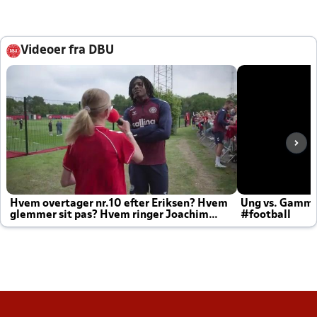
Videoer fra DBU
Hvem overtager nr.10 efter Eriksen? Hvem
Ung vs. Gamm
glemmer sit pas? Hvem ringer Joachim
#football
altid til efter kampe?