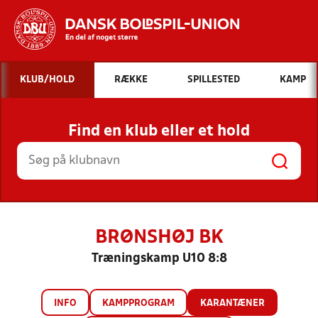
Hvad vil du søge efter?
KLUB/HOLD
RÆKKE
SPILLESTED
KAMP
INDHOLD OG NYHEDER
Find en klub eller et hold
STILLINGER, RESULTATER, KLUBBER OG
HOLD
BRØNSHØJ BK
Træningskamp U10 8:8
INFO
KAMPPROGRAM
KARANTÆNER