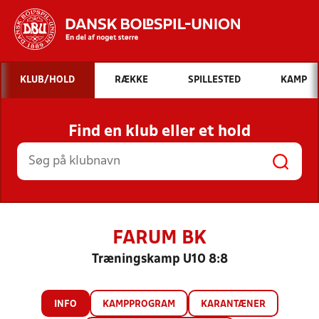
Hvad vil du søge efter?
KLUB/HOLD
RÆKKE
SPILLESTED
KAMP
INDHOLD OG NYHEDER
Find en klub eller et hold
STILLINGER, RESULTATER, KLUBBER OG
HOLD
FARUM BK
Træningskamp U10 8:8
INFO
KAMPPROGRAM
KARANTÆNER