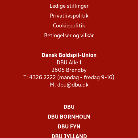
Ledige stillinger
Privatlivspolitik
Cookiepolitik
Betingelser og vilkår
Dansk Boldspil-Union
DBU Allé 1
2605 Brøndby
T: 4326 2222 (mandag - fredag 9-16)
M:
dbu@dbu.dk
DBU
DBU BORNHOLM
DBU FYN
DBU JYLLAND