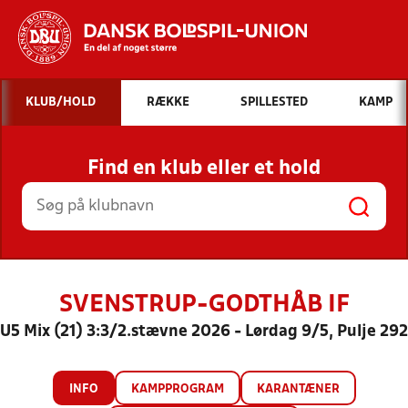
Hvad vil du søge efter?
KLUB/HOLD
RÆKKE
SPILLESTED
KAMP
INDHOLD OG NYHEDER
Find en klub eller et hold
STILLINGER, RESULTATER, KLUBBER OG
HOLD
SVENSTRUP-GODTHÅB IF
U5 Mix (21) 3:3/2.stævne 2026 - Lørdag 9/5, Pulje 292
INFO
KAMPPROGRAM
KARANTÆNER