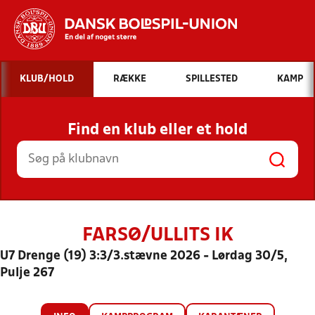
Hvad vil du søge efter?
KLUB/HOLD
RÆKKE
SPILLESTED
KAMP
INDHOLD OG NYHEDER
Find en klub eller et hold
STILLINGER, RESULTATER, KLUBBER OG
HOLD
FARSØ/ULLITS IK
U7 Drenge (19) 3:3/3.stævne 2026 - Lørdag 30/5,
Pulje 267