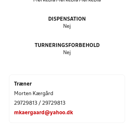
Mørkeblå
Mørkeblå
Mørkeblå
DISPENSATION
Nej
TURNERINGSFORBEHOLD
Nej
Træner
Morten Kærgård
29729813 / 29729813
mkaergaard@yahoo.dk