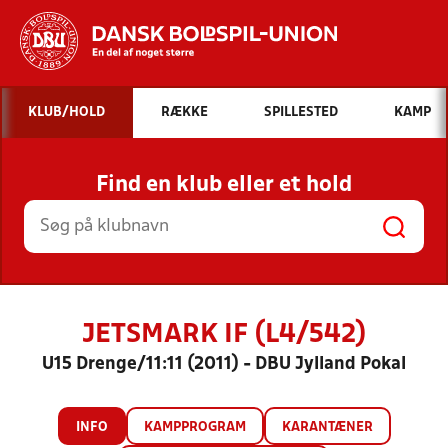
Hvad vil du søge efter?
KLUB/HOLD
RÆKKE
SPILLESTED
KAMP
INDHOLD OG NYHEDER
Find en klub eller et hold
STILLINGER, RESULTATER, KLUBBER OG
HOLD
JETSMARK IF (L4/542)
U15 Drenge/11:11 (2011) - DBU Jylland Pokal
INFO
KAMPPROGRAM
KARANTÆNER