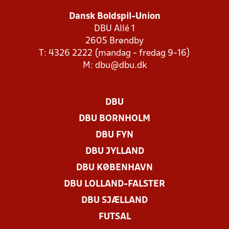
Dansk Boldspil-Union
DBU Allé 1
2605 Brøndby
T: 4326 2222 (mandag - fredag 9-16)
M:
dbu@dbu.dk
DBU
DBU BORNHOLM
DBU FYN
DBU JYLLAND
DBU KØBENHAVN
DBU LOLLAND-FALSTER
DBU SJÆLLAND
FUTSAL