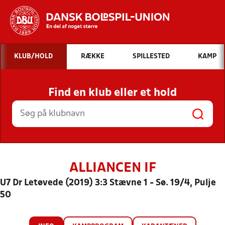
Hvad vil du søge efter?
KLUB/HOLD
RÆKKE
SPILLESTED
KAMP
INDHOLD OG NYHEDER
Find en klub eller et hold
STILLINGER, RESULTATER, KLUBBER OG
HOLD
ALLIANCEN IF
U7 Dr Letøvede (2019) 3:3 Stævne 1 - Sø. 19/4, Pulje
50