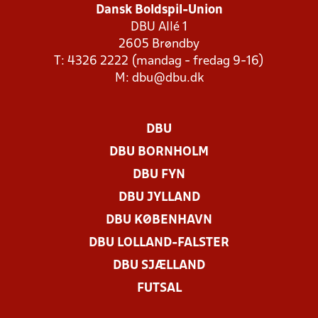
Dansk Boldspil-Union
DBU Allé 1
2605 Brøndby
T: 4326 2222 (mandag - fredag 9-16)
M:
dbu@dbu.dk
DBU
DBU BORNHOLM
DBU FYN
DBU JYLLAND
DBU KØBENHAVN
DBU LOLLAND-FALSTER
DBU SJÆLLAND
FUTSAL