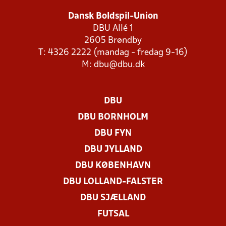
Dansk Boldspil-Union
DBU Allé 1
2605 Brøndby
T: 4326 2222 (mandag - fredag 9-16)
M:
dbu@dbu.dk
DBU
DBU BORNHOLM
DBU FYN
DBU JYLLAND
DBU KØBENHAVN
DBU LOLLAND-FALSTER
DBU SJÆLLAND
FUTSAL