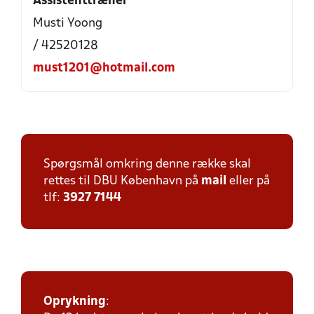
Assistenttræner
Musti Yoong
/ 42520128
must1201@hotmail.com
Spørgsmål omkring denne række skal
rettes til DBU København på
mail
eller på
tlf:
3927 7144
Oprykning
: