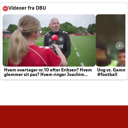
Videoer fra DBU
Hvem overtager nr.10 efter Eriksen? Hvem
Ung vs. Gamm
glemmer sit pas? Hvem ringer Joachim
#football
altid til efter kampe?