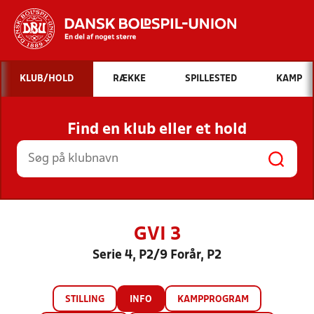
Hvad vil du søge efter?
KLUB/HOLD
RÆKKE
SPILLESTED
KAMP
INDHOLD OG NYHEDER
Find en klub eller et hold
STILLINGER, RESULTATER, KLUBBER OG
HOLD
GVI 3
Serie 4, P2/9 Forår, P2
STILLING
INFO
KAMPPROGRAM