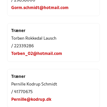
/ 29858000
Gorm.schmidt@hotmail.com
Træner
Torben Rokkedal Lausch
/ 22339286
Torben_02@hotmail.com
Træner
Pernille Kodrup Schmidt
/ 41770675
Pernille@kodrup.dk