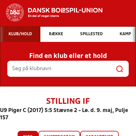
Hvad vil du søge efter?
KLUB/HOLD
RÆKKE
SPILLESTED
KAMP
INDHOLD OG NYHEDER
Find en klub eller et hold
STILLINGER, RESULTATER, KLUBBER OG
HOLD
STILLING IF
U9 Piger C (2017) 5:5 Stævne 2 - Lø. d. 9. maj, Pulje
157