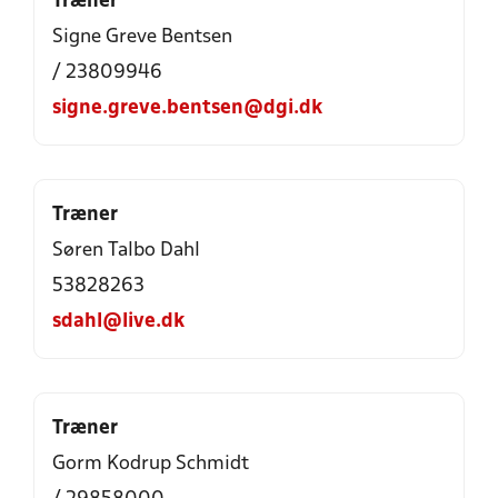
Træner
Signe Greve Bentsen
/ 23809946
signe.greve.bentsen@dgi.dk
Træner
Søren Talbo Dahl
53828263
sdahl@live.dk
Træner
Gorm Kodrup Schmidt