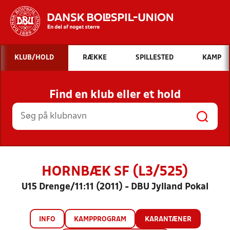
Hvad vil du søge efter?
KLUB/HOLD
RÆKKE
SPILLESTED
KAMP
INDHOLD OG NYHEDER
Find en klub eller et hold
STILLINGER, RESULTATER, KLUBBER OG
HOLD
HORNBÆK SF (L3/525)
U15 Drenge/11:11 (2011) - DBU Jylland Pokal
INFO
KAMPPROGRAM
KARANTÆNER