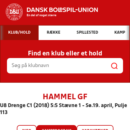
Hvad vil du søge efter?
KLUB/HOLD
RÆKKE
SPILLESTED
KAMP
INDHOLD OG NYHEDER
Find en klub eller et hold
STILLINGER, RESULTATER, KLUBBER OG
HOLD
HAMMEL GF
U8 Drenge C1 (2018) 5:5 Stævne 1 - Sø.19. april, Pulje
113