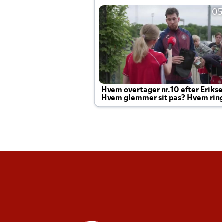
05
Hvem overtager nr.10 efter Eriks
Hvem glemmer sit pas? Hvem rin
Joachim altid til efter kampe?