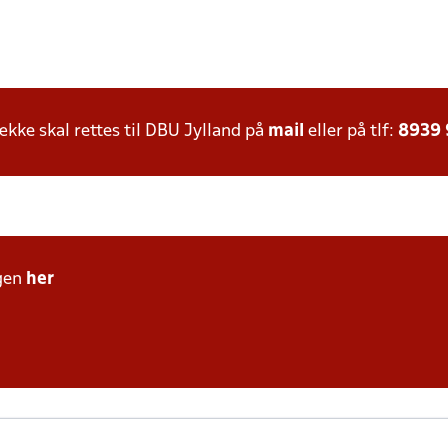
ke skal rettes til DBU Jylland på
mail
eller på tlf:
8939
gen
her