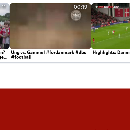
:11
00:19
en?
Ung vs. Gammel #fordanmark #dbu
Highlights: Danma
ger
#football