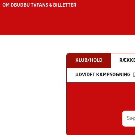
OM DBU
DBU TV
FANS & BILLETTER
KLUB/HOLD
RÆKK
UDVIDET KAMPSØGNING