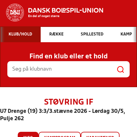
Hvad vil du søge efter?
KLUB/HOLD
RÆKKE
SPILLESTED
KAMP
INDHOLD OG NYHEDER
Find en klub eller et hold
STILLINGER, RESULTATER, KLUBBER OG
HOLD
STØVRING IF
U7 Drenge (19) 3:3/3.stævne 2026 - Lørdag 30/5,
Pulje 262