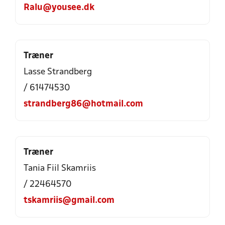
Ralu@yousee.dk
Træner
Lasse Strandberg
/ 61474530
strandberg86@hotmail.com
Træner
Tania Fiil Skamriis
/ 22464570
tskamriis@gmail.com