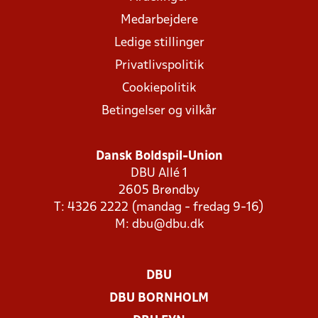
Medarbejdere
Ledige stillinger
Privatlivspolitik
Cookiepolitik
Betingelser og vilkår
Dansk Boldspil-Union
DBU Allé 1
2605 Brøndby
T: 4326 2222 (mandag - fredag 9-16)
M:
dbu@dbu.dk
DBU
DBU BORNHOLM