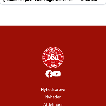
glemmer sit pas? Hvem ringer Joachim
#football
altid til efter kampe?
Nyhedsbreve
Nyheder
Afdelinger