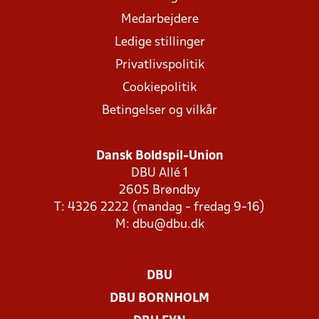
Medarbejdere
Ledige stillinger
Privatlivspolitik
Cookiepolitik
Betingelser og vilkår
Dansk Boldspil-Union
DBU Allé 1
2605 Brøndby
T: 4326 2222 (mandag - fredag 9-16)
M:
dbu@dbu.dk
DBU
DBU BORNHOLM