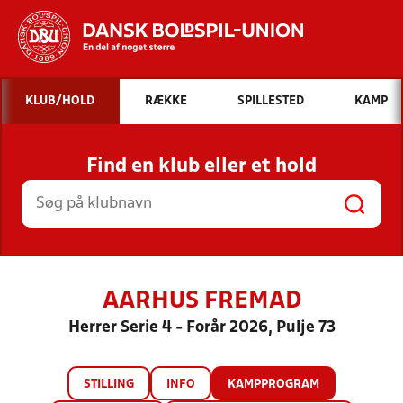
Hvad vil du søge efter?
KLUB/HOLD
RÆKKE
SPILLESTED
KAMP
INDHOLD OG NYHEDER
Find en klub eller et hold
STILLINGER, RESULTATER, KLUBBER OG
HOLD
AARHUS FREMAD
Herrer Serie 4 - Forår 2026, Pulje 73
STILLING
INFO
KAMPPROGRAM