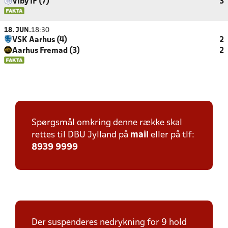
Viby IF (7)
3
18. JUN.
18:30
VSK Aarhus (4)
2
Aarhus Fremad (3)
2
Spørgsmål omkring denne række skal
rettes til DBU Jylland på
mail
eller på tlf:
8939 9999
Der suspenderes nedrykning for 9 hold