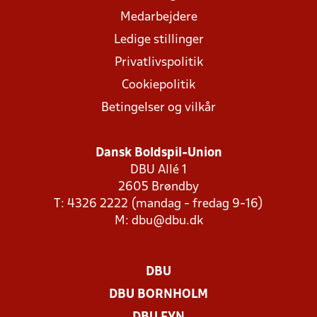
Medarbejdere
Ledige stillinger
Privatlivspolitik
Cookiepolitik
Betingelser og vilkår
Dansk Boldspil-Union
DBU Allé 1
2605 Brøndby
T: 4326 2222 (mandag - fredag 9-16)
M:
dbu@dbu.dk
DBU
DBU BORNHOLM