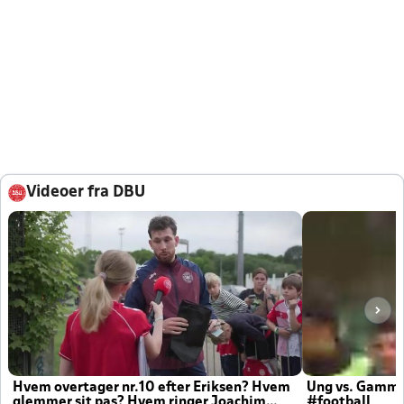
Videoer fra DBU
Hvem overtager nr.10 efter Eriksen? Hvem
Ung vs. Gamm
glemmer sit pas? Hvem ringer Joachim
#football