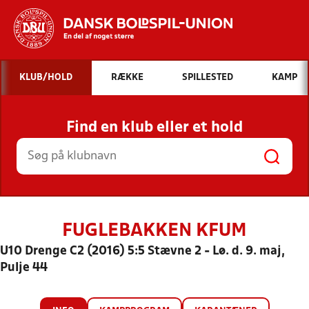
Hvad vil du søge efter?
KLUB/HOLD
RÆKKE
SPILLESTED
KAMP
INDHOLD OG NYHEDER
Find en klub eller et hold
STILLINGER, RESULTATER, KLUBBER OG
HOLD
FUGLEBAKKEN KFUM
U10 Drenge C2 (2016) 5:5 Stævne 2 - Lø. d. 9. maj,
Pulje 44