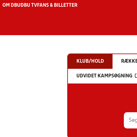
OM DBU
DBU TV
FANS & BILLETTER
KLUB/HOLD
RÆKK
UDVIDET KAMPSØGNING