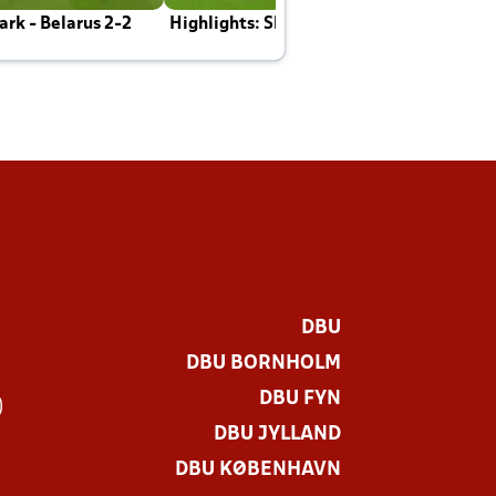
rk - Belarus 2-2
Highlights: Skotland - Danmark 4-2
J
E
DBU
DBU BORNHOLM
DBU FYN
)
DBU JYLLAND
DBU KØBENHAVN