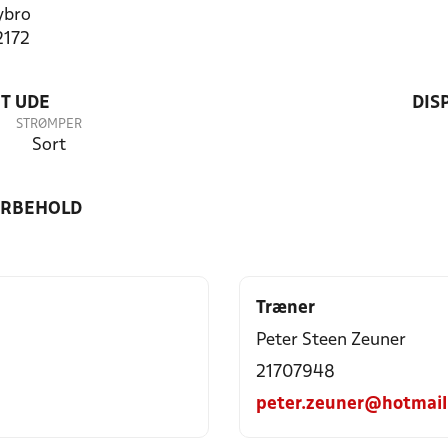
ybro
2172
T UDE
DIS
STRØMPER
Sort
ORBEHOLD
Træner
Peter Steen Zeuner
21707948
peter.zeuner@hotmail