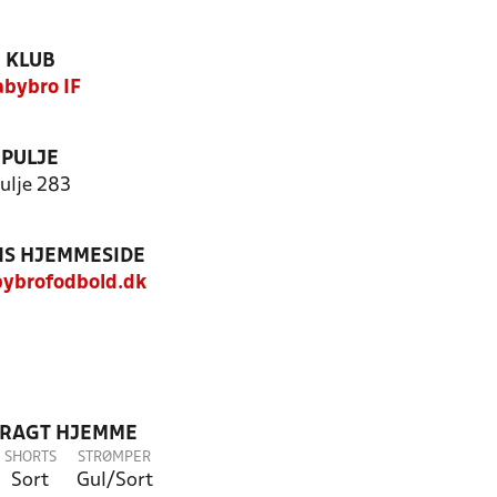
KLUB
bybro IF
PULJE
ulje 283
S HJEMMESIDE
ybrofodbold.dk
DRAGT HJEMME
SHORTS
STRØMPER
Sort
Gul/Sort