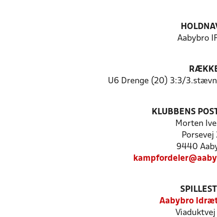
HOLDNA
Aabybro IF
RÆKK
U6 Drenge (20) 3:3/3.stævn
KLUBBENS POS
Morten Ive
Porsevej
9440 Aab
kampfordeler@aaby
SPILLES
Aabybro Idræ
Viaduktvej