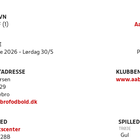
VN
 (1)
Aa
E
e 2026 - Lørdag 30/5
P
TADRESSE
KLUBBEN
rsen
www.aab
 29
ybro
brofodbold.dk
TED
SPILLE
TRØJE
tscenter
Gul
 28B