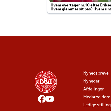
Hvem overtager nr.10 efter Eriks
Hvem glemmer sit pas? Hvem rin
Joachim altid til efter kampe?
Nyhedsbreve
Nyheder
Afdelinger
Medarbejdere
Ledige stillin