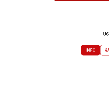
U6
INFO
K