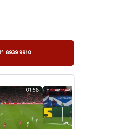
lf:
8939 9910
01:58
01:58