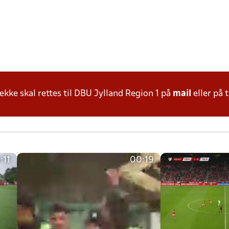
ke skal rettes til DBU Jylland Region 1 på
mail
eller på t
:11
00:19