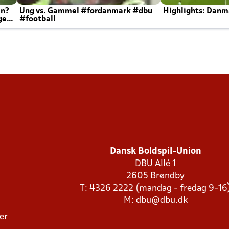
en?
Ung vs. Gammel #fordanmark #dbu
Highlights: Danma
ger
#football
Dansk Boldspil-Union
DBU Allé 1
2605 Brøndby
T: 4326 2222 (mandag - fredag 9-16
M:
dbu@dbu.dk
ger