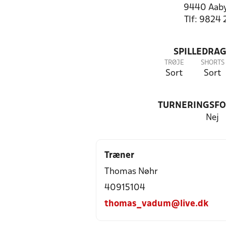
9440 Aab
Tlf: 9824 
SPILLEDRAG
TRØJE
SHORTS
Sort
Sort
TURNERINGSF
Nej
Træner
Thomas Nøhr
40915104
thomas_vadum@live.dk