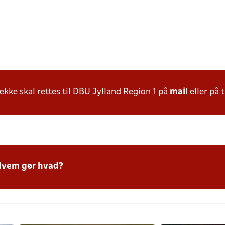
ke skal rettes til DBU Jylland Region 1 på
mail
eller på t
Hvem gør hvad?