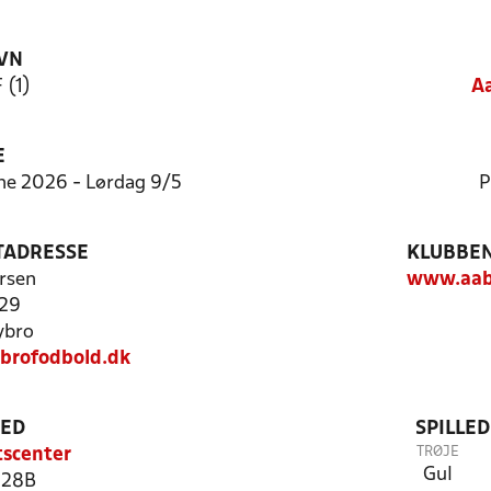
VN
 (1)
Aa
E
ne 2026 - Lørdag 9/5
P
TADRESSE
KLUBBEN
rsen
www.aab
 29
ybro
brofodbold.dk
TED
SPILLE
TRØJE
tscenter
Gul
 28B