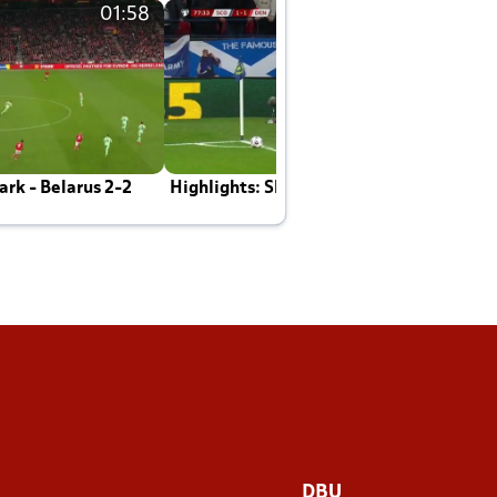
01:58
01:58
rk - Belarus 2-2
Highlights: Skotland - Danmark 4-2
J
E
DBU