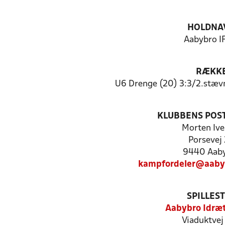
HOLDNA
Aabybro IF
RÆKK
U6 Drenge (20) 3:3/2.stæv
KLUBBENS POS
Morten Ive
Porsevej
9440 Aab
kampfordeler@aaby
SPILLES
Aabybro Idræ
Viaduktvej