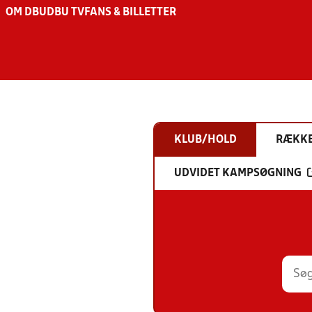
OM DBU
DBU TV
FANS & BILLETTER
KLUB/HOLD
RÆKK
UDVIDET KAMPSØGNING