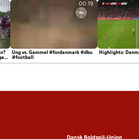
:11
00:19
en?
Ung vs. Gammel #fordanmark #dbu
Highlights: Danma
ger
#football
Dansk Boldspil-Union