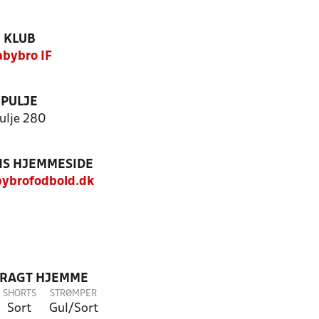
KLUB
bybro IF
PULJE
ulje 280
S HJEMMESIDE
ybrofodbold.dk
DRAGT HJEMME
SHORTS
STRØMPER
Sort
Gul/Sort