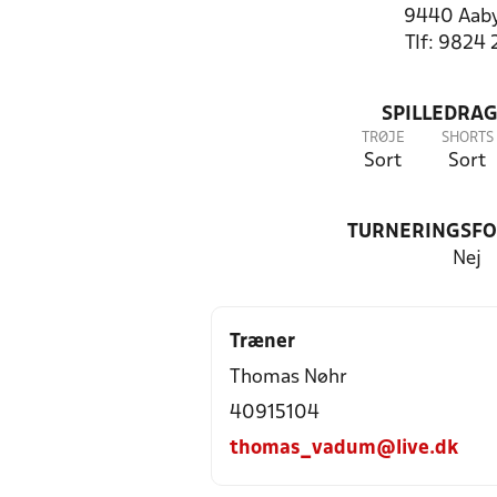
9440 Aab
Tlf: 9824 
SPILLEDRAG
TRØJE
SHORTS
Sort
Sort
TURNERINGSF
Nej
Træner
Thomas Nøhr
40915104
thomas_vadum@live.dk