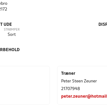
ybro
2172
T UDE
DIS
STRØMPER
Sort
ORBEHOLD
Træner
Peter Steen Zeuner
21707948
peter.zeuner@hotmail