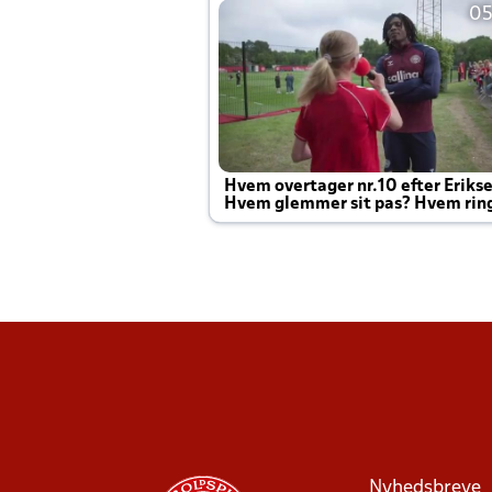
05
Hvem overtager nr.10 efter Eriks
Hvem glemmer sit pas? Hvem rin
Joachim altid til efter kampe?
Nyhedsbreve