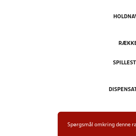
HOLDNA
RÆKK
SPILLES
DISPENSA
Spørgsmål omkring denne ræk