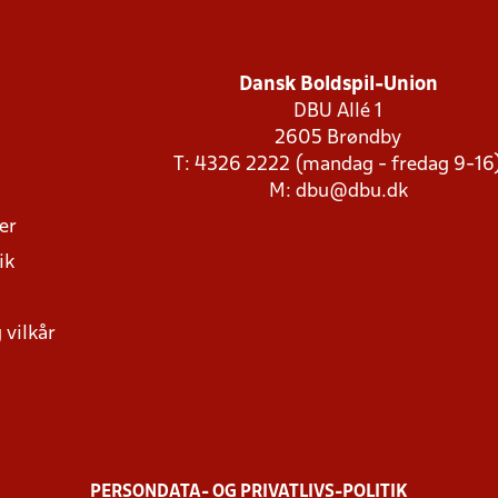
Dansk Boldspil-Union
DBU Allé 1
2605 Brøndby
T: 4326 2222 (mandag - fredag 9-16
M:
dbu@dbu.dk
ger
ik
 vilkår
PERSONDATA- OG PRIVATLIVS-POLITIK