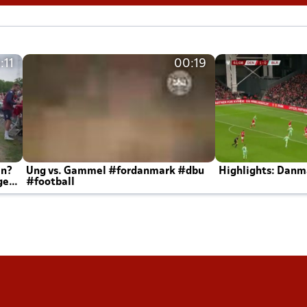
:11
00:19
en?
Ung vs. Gammel #fordanmark #dbu
Highlights: Danma
ger
#football