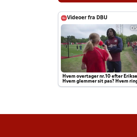
Videoer fra DBU
05
Hvem overtager nr.10 efter Eriks
Hvem glemmer sit pas? Hvem rin
Joachim altid til efter kampe?