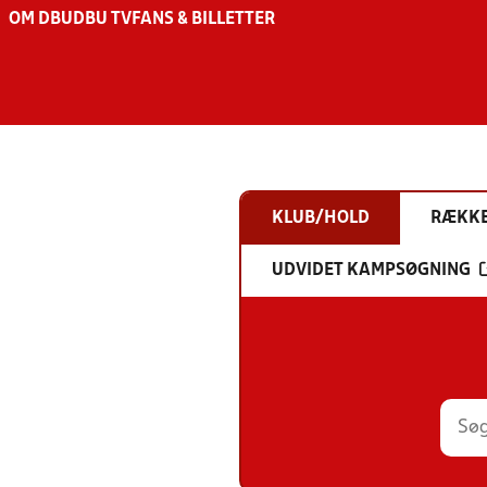
OM DBU
DBU TV
FANS & BILLETTER
KLUB/HOLD
RÆKK
UDVIDET KAMPSØGNING