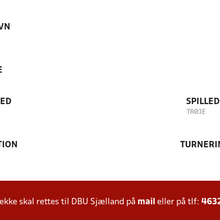
VN
E
TED
SPILLE
TRØJE
TION
TURNERI
ke skal rettes til DBU Sjælland på
mail
eller på tlf:
463