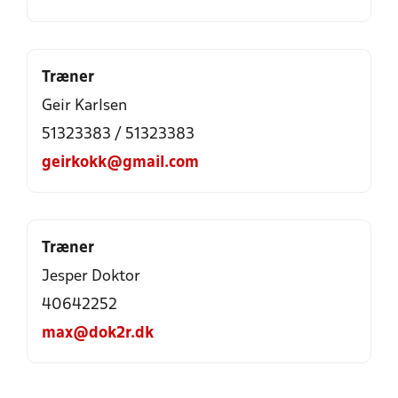
Træner
Geir Karlsen
51323383 / 51323383
geirkokk@gmail.com
Træner
Jesper Doktor
40642252
max@dok2r.dk