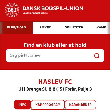
Hvad vil du søge efter?
KLUB/HOLD
RÆKKE
SPILLESTED
KAMP
INDHOLD OG NYHEDER
Find en klub eller et hold
STILLINGER, RESULTATER, KLUBBER OG
HOLD
HASLEV FC
U11 Drenge SU 8:8 (15) Forår, Pulje 3
INFO
KAMPPROGRAM
KARANTÆNER