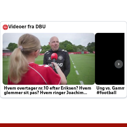
Videoer fra DBU
Hvem overtager nr.10 efter Eriksen? Hvem
Ung vs. Gamm
glemmer sit pas? Hvem ringer Joachim
#football
altid til efter kampe?