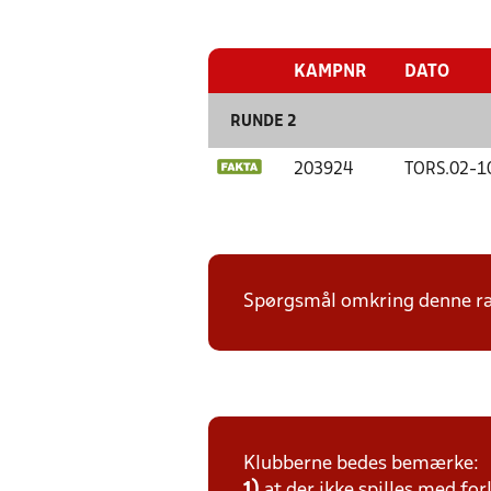
KAMPNR
DATO
RUNDE 2
203924
TORS.
02-1
Spørgsmål omkring denne ræ
Klubberne bedes bemærke:
1)
at der ikke spilles med for