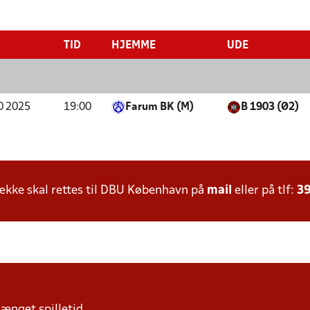
TID
HJEMME
UDE
0 2025
19:00
Farum BK (M)
B 1903 (Ø2)
kke skal rettes til DBU København på
mail
eller på tlf:
39
længet spilletid