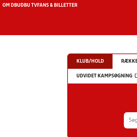
OM DBU
DBU TV
FANS & BILLETTER
KLUB/HOLD
RÆKK
UDVIDET KAMPSØGNING