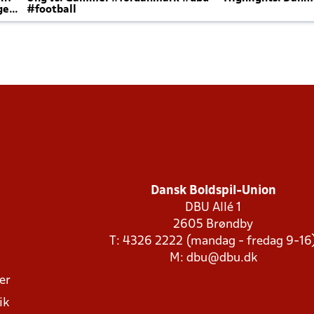
ger
#football
Dansk Boldspil-Union
DBU Allé 1
2605 Brøndby
T: 4326 2222 (mandag - fredag 9-16
M:
dbu@dbu.dk
ger
ik