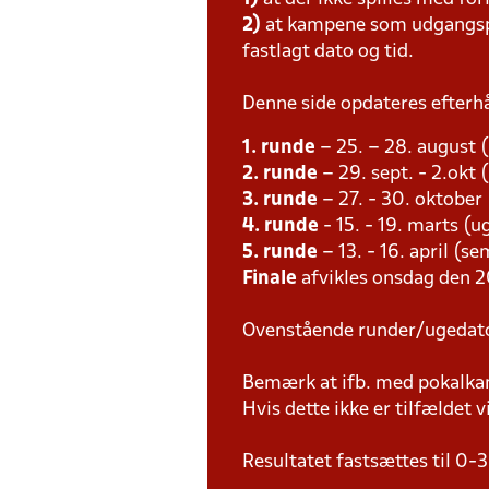
2)
at kampene som udgangspun
fastlagt dato og tid.
Denne side opdateres efterh
1. runde
– 25. – 28. august 
2. runde
– 29. sept. - 2.okt 
3. runde
– 27. - 30. oktober
4. runde
- 15. - 19. marts (u
5. runde
– 13. - 16. april (s
Finale
afvikles onsdag den 2
Ovenstående runder/ugedat
Bemærk at ifb. med pokalk
Hvis dette ikke er tilfældet
Resultatet fastsættes til 0-3