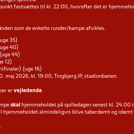
kt fastsættes til kl. 22:00, hvorefter det er hjemmehol
ånden som de enkelte runder/kampe afvikles.
(uge 35)
(uge 40)
 (uge 44)
ge 12)
emifinaler) (uge 16)
0. maj 2026, kl. 19:00, Tingbjerg IP, stadionbanen.
oer er
vejledende
.
ampe
skal
hjemmeholdet på spilledagen senest kl. 24.00 i
 vil hjemmeholdet almindeligvis blive taberdømt og idømt
.