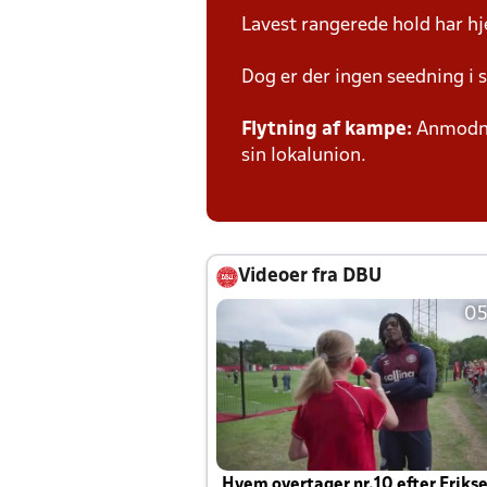
Lavest rangerede hold har 
Dog er der ingen seedning i 
Flytning af kampe:
Anmodnin
sin lokalunion.
Videoer fra DBU
05
Hvem overtager nr.10 efter Eriks