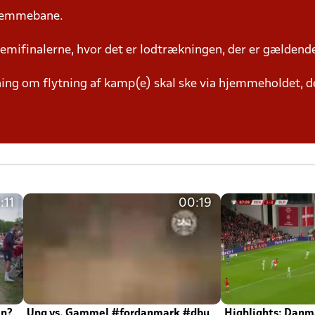
hjemmebane.
semifinalerne, hvor det er lodtrækningen, der er gældend
g om flytning af kamp(e) skal ske via hjemmeholdet, der
:11
00:19
en?
Ung vs. Gammel #fordanmark #dbu
Highlights: Danma