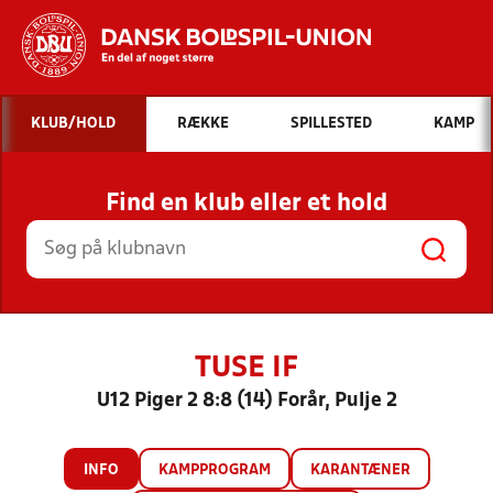
Hvad vil du søge efter?
KLUB/HOLD
RÆKKE
SPILLESTED
KAMP
INDHOLD OG NYHEDER
Find en klub eller et hold
STILLINGER, RESULTATER, KLUBBER OG
HOLD
TUSE IF
U12 Piger 2 8:8 (14) Forår, Pulje 2
INFO
KAMPPROGRAM
KARANTÆNER