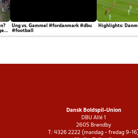
en?
Ung vs. Gammel #fordanmark #dbu
Highlights: Danma
ger
#football
Dansk Boldspil-Union
DBU Allé 1
2605 Brøndby
T: 4326 2222 (mandag - fredag 9-16