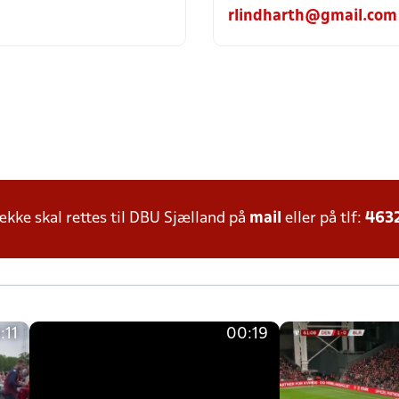
rlindharth@gmail.com
ke skal rettes til DBU Sjælland på
mail
eller på tlf:
463
:11
00:19