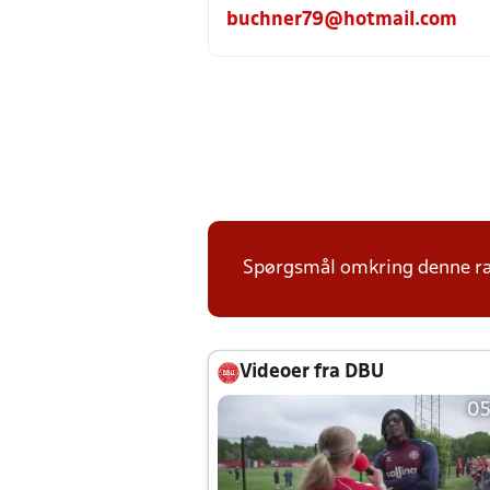
buchner79@hotmail.com
Spørgsmål omkring denne ræk
Videoer fra DBU
05