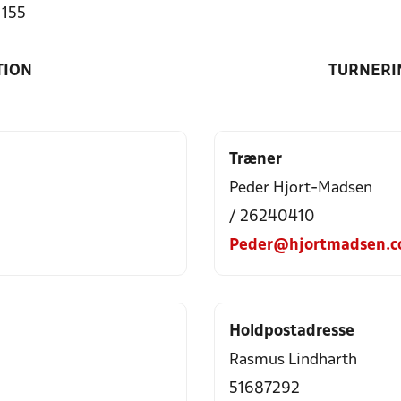
1155
TION
TURNERI
Træner
Peder Hjort-Madsen
/ 26240410
Peder@hjortmadsen.
Holdpostadresse
Rasmus Lindharth
51687292