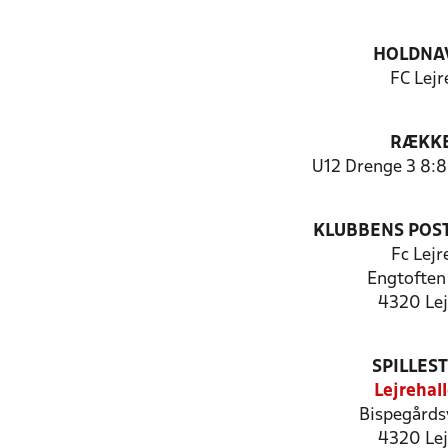
HOLDNA
FC Lejr
RÆKK
U12 Drenge 3 8:8
KLUBBENS POS
Fc Lejr
Engtoften
4320 Lej
SPILLES
Lejrehal
Bispegårds
4320 Lej