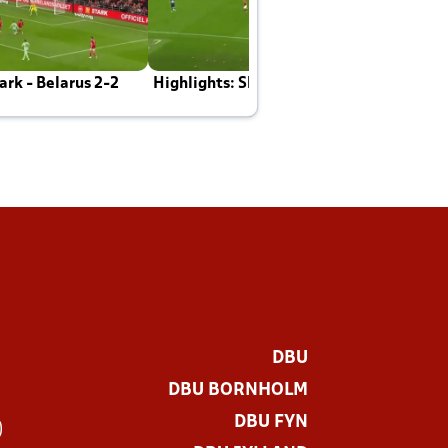
rk - Belarus 2-2
Highlights: Skotland - Danmark 4-2
J
E
DBU
DBU BORNHOLM
DBU FYN
)