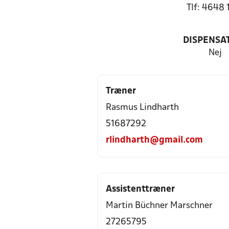
Tlf: 4648 
DISPENSA
Nej
Træner
Rasmus Lindharth
51687292
rlindharth@gmail.com
Assistenttræner
Martin Büchner Marschner
27265795