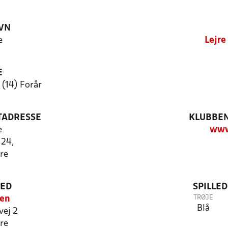
VN
e
Lejre
E
 (14) Forår
TADRESSE
KLUBBEN
e
www.
 24,
re
TED
SPILLE
TRØJE
len
Blå
vej 2
re