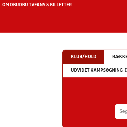
OM DBU
DBU TV
FANS & BILLETTER
KLUB/HOLD
RÆKK
UDVIDET KAMPSØGNING