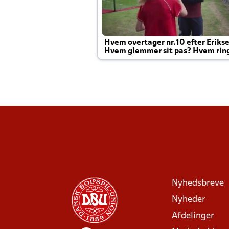
Hvem overtager nr.10 efter Eriks
Hvem glemmer sit pas? Hvem rin
Joachim altid til efter kampe?
Nyhedsbreve
Nyheder
Afdelinger