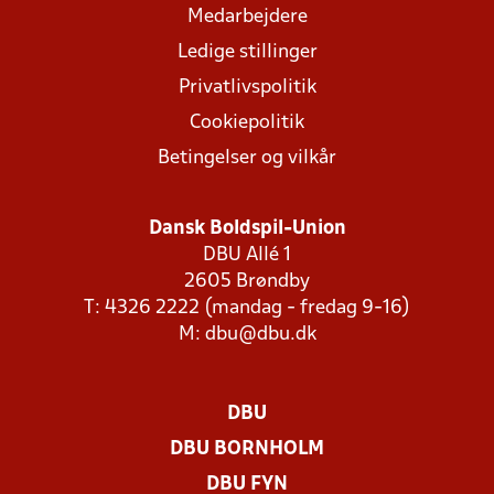
Medarbejdere
Ledige stillinger
Privatlivspolitik
Cookiepolitik
Betingelser og vilkår
Dansk Boldspil-Union
DBU Allé 1
2605 Brøndby
T: 4326 2222 (mandag - fredag 9-16)
M:
dbu@dbu.dk
DBU
DBU BORNHOLM
DBU FYN