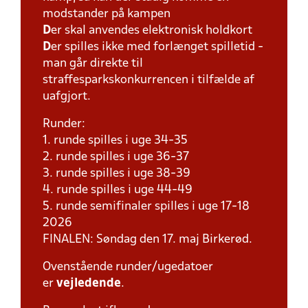
modstander på kampen
D
er skal anvendes elektronisk holdkort
D
er spilles ikke med forlænget spilletid -
man går direkte til
straffesparkskonkurrencen i tilfælde af
uafgjort.
Runder:
1. runde spilles i uge 34-35
2. runde spilles i uge 36-37
3. runde spilles i uge 38-39
4. runde spilles i uge 44-49
5. runde semifinaler spilles i uge 17-18
2026
FINALEN: Søndag den 17. maj Birkerød.
Ovenstående runder/ugedatoer
er
vejledende
.