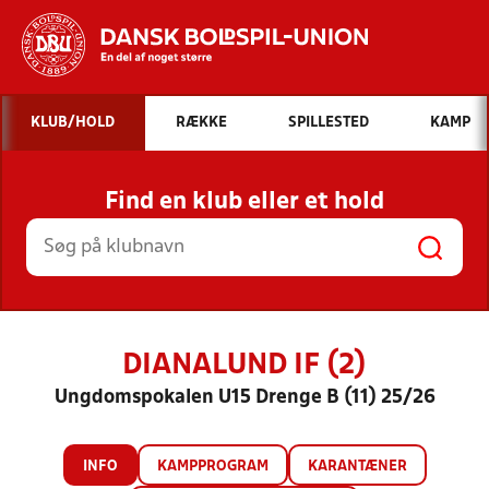
Hvad vil du søge efter?
KLUB/HOLD
RÆKKE
SPILLESTED
KAMP
INDHOLD OG NYHEDER
Find en klub eller et hold
STILLINGER, RESULTATER, KLUBBER OG
HOLD
DIANALUND IF (2)
Ungdomspokalen U15 Drenge B (11) 25/26
INFO
KAMPPROGRAM
KARANTÆNER