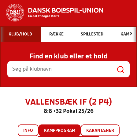
Hvad vil du søge efter?
KLUB/HOLD
RÆKKE
SPILLESTED
KAMP
INDHOLD OG NYHEDER
Find en klub eller et hold
STILLINGER, RESULTATER, KLUBBER OG
HOLD
VALLENSBÆK IF (2 P4)
8:8 +32 Pokal 25/26
INFO
KAMPPROGRAM
KARANTÆNER