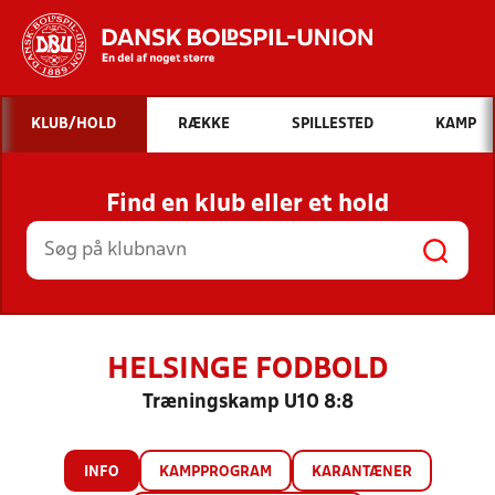
Hvad vil du søge efter?
KLUB/HOLD
RÆKKE
SPILLESTED
KAMP
INDHOLD OG NYHEDER
Find en klub eller et hold
STILLINGER, RESULTATER, KLUBBER OG
HOLD
HELSINGE FODBOLD
Træningskamp U10 8:8
INFO
KAMPPROGRAM
KARANTÆNER