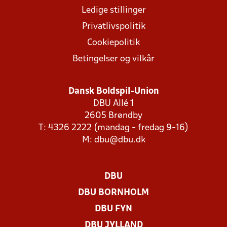
Ledige stillinger
Privatlivspolitik
Cookiepolitik
Betingelser og vilkår
Dansk Boldspil-Union
DBU Allé 1
2605 Brøndby
T: 4326 2222 (mandag - fredag 9-16)
M:
dbu@dbu.dk
DBU
DBU BORNHOLM
DBU FYN
DBU JYLLAND