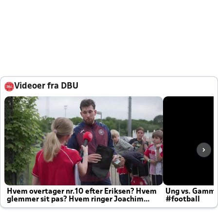
Videoer fra DBU
Hvem overtager nr.10 efter Eriksen? Hvem
Ung vs. Gamm
glemmer sit pas? Hvem ringer Joachim
#football
altid til efter kampe?