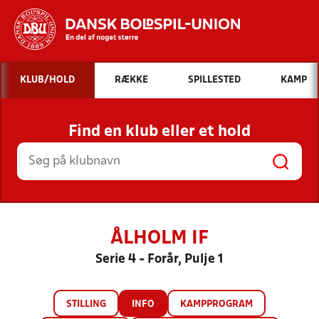
Hvad vil du søge efter?
KLUB/HOLD
RÆKKE
SPILLESTED
KAMP
INDHOLD OG NYHEDER
Find en klub eller et hold
STILLINGER, RESULTATER, KLUBBER OG
HOLD
ÅLHOLM IF
Serie 4 - Forår, Pulje 1
STILLING
INFO
KAMPPROGRAM