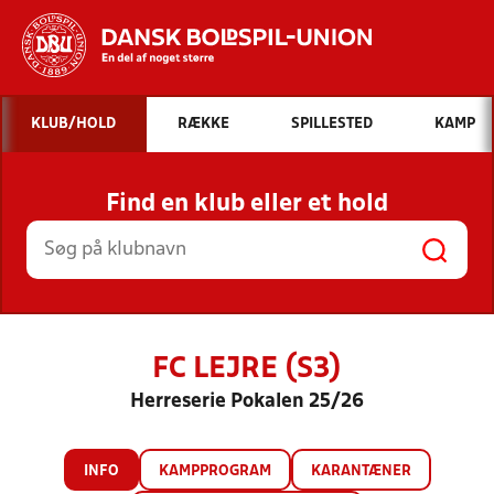
Hvad vil du søge efter?
KLUB/HOLD
RÆKKE
SPILLESTED
KAMP
INDHOLD OG NYHEDER
Find en klub eller et hold
STILLINGER, RESULTATER, KLUBBER OG
HOLD
FC LEJRE (S3)
Herreserie Pokalen 25/26
INFO
KAMPPROGRAM
KARANTÆNER