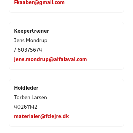
Fkaaber@gmail.com
Keepertræner
Jens Mondrup
/ 60375674
jens.mondrup@alfalaval.com
Holdleder
Torben Larsen
40261142
materialer@fclejre.dk