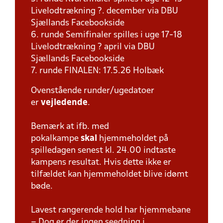
Livelodtrækning ?. december via DBU
Sjællands Facebookside
6. runde Semifinaler spilles i uge 17-18
Livelodtrækning ? april via DBU
Sjællands Facebookside
7. runde FINALEN: 17.5.26 Holbæk
Ovenstående runder/ugedatoer
er
vejledende
.
Bemærk at ifb. med
pokalkampe
skal
hjemmeholdet på
spilledagen senest kl. 24.00 indtaste
kampens resultat. Hvis dette ikke er
tilfældet kan hjemmeholdet blive idømt
bøde.
Lavest rangerende hold har hjemmebane
– Dog er der ingen seedning i