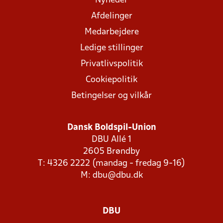
Nyheder
Afdelinger
Medarbejdere
Ledige stillinger
Privatlivspolitik
Cookiepolitik
Betingelser og vilkår
Dansk Boldspil-Union
DBU Allé 1
2605 Brøndby
T: 4326 2222 (mandag - fredag 9-16)
M:
dbu@dbu.dk
DBU