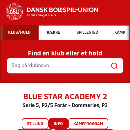
Hvad vil du søge efter?
KLUB/HOLD
RÆKKE
SPILLESTED
KAMP
INDHOLD OG NYHEDER
Find en klub eller et hold
STILLINGER, RESULTATER, KLUBBER OG
HOLD
BLUE STAR ACADEMY 2
Serie 5, P2/5 Forår - Dommerløs, P2
STILLING
INFO
KAMPPROGRAM