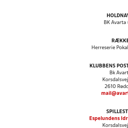
HOLDNA
BK Avarta 
RÆKK
Herreserie Poka
KLUBBENS POS
Bk Avar
Korsdalsve
2610 Rød
mail@avar
SPILLES
Espelundens Id
Korsdalsve