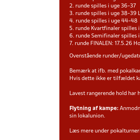
2. runde spilles i uge 36-37
3. runde spilles i uge 38-3
4. runde spilles i uge 44-4
5. runde Kvartfinaler spille
6. runde Semifinaler spilles
7. runde FINALEN: 17.5.26 H
Ovenstående runder/ugedat
Bemærk at ifb. med pokalk
Hvis dette ikke er tilfældet
Lavest rangerende hold har 
Flytning af kampe:
Anmodnin
sin lokalunion.
Læs mere under pokalturne