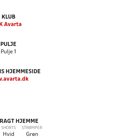
KLUB
K Avarta
PULJE
Pulje 1
S HJEMMESIDE
.avarta.dk
DRAGT HJEMME
SHORTS
STRØMPER
Hvid
Grøn