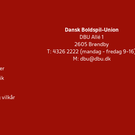
Dansk Boldspil-Union
DBU Allé 1
2605 Brøndby
T: 4326 2222 (mandag - fredag 9-16
M:
dbu@dbu.dk
ger
ik
 vilkår