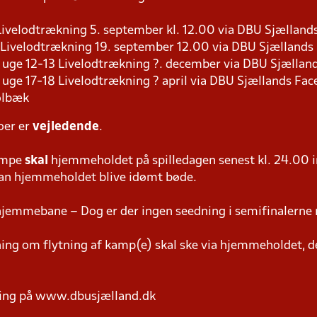
9 Livelodtrækning 5. september kl. 12.00 via DBU Sjællan
8 Livelodtrækning 19. september 12.00 via DBU Sjælland
s i uge 12-13 Livelodtrækning ?. december via DBU Sjælla
 i uge 17-18 Livelodtrækning ? april via DBU Sjællands Fa
olbæk
oer er
vejledende
.
ampe
skal
hjemmeholdet på spilledagen senest kl. 24.00 i
 kan hjemmeholdet blive idømt bøde.
hjemmebane – Dog er der ingen seedning i semifinalerne 
g om flytning af kamp(e) skal ske via hjemmeholdet, der
ring på www.dbusjælland.dk