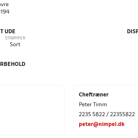
ovre
9194
T UDE
DIS
STRØMPER
Sort
ORBEHOLD
Cheftræner
Peter Timm
2235 5822 / 22355822
peter@nimpel.dk