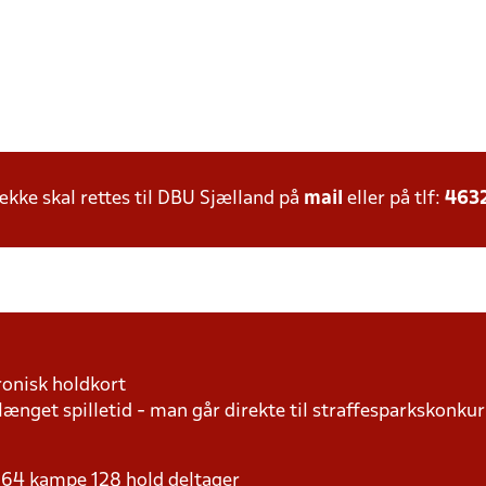
ke skal rettes til DBU Sjælland på
mail
eller på tlf:
463
ronisk holdkort
længet spilletid - man går direkte til straffesparkskonkur
 - 64 kampe 128 hold deltager