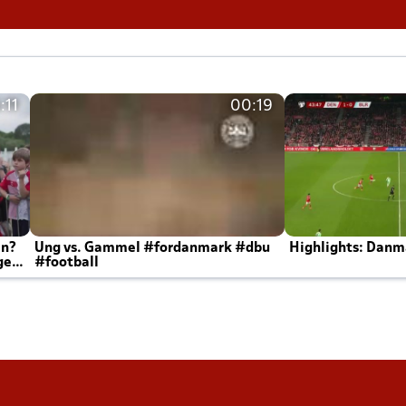
:11
00:19
en?
Ung vs. Gammel #fordanmark #dbu
Highlights: Danma
ger
#football