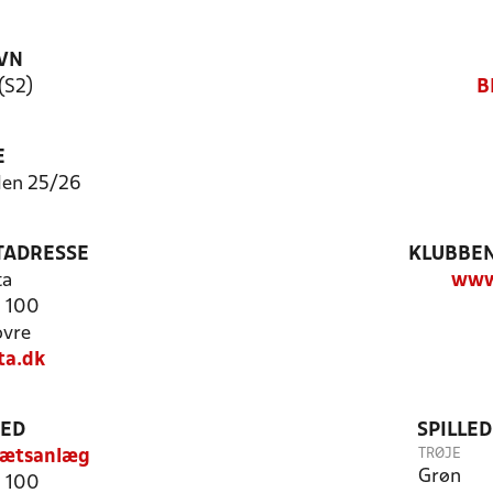
VN
(S2)
B
E
len 25/26
TADRESSE
KLUBBEN
ta
www
j 100
ovre
ta.dk
TED
SPILLE
TRØJE
rætsanlæg
Grøn
j 100