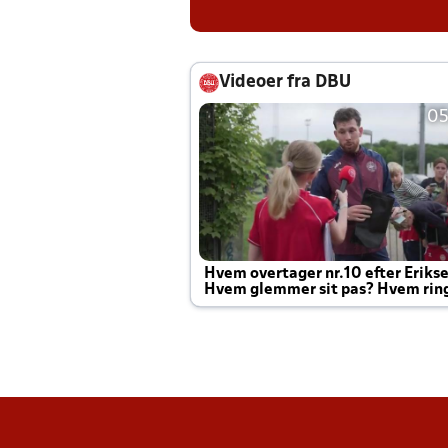
Videoer fra DBU
05
Hvem overtager nr.10 efter Eriks
Hvem glemmer sit pas? Hvem rin
Joachim altid til efter kampe?