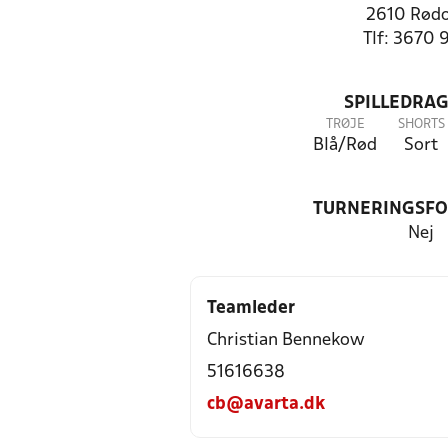
2610 Rød
Tlf: 3670 
SPILLEDRAG
TRØJE
SHORTS
Blå/Rød
Sort
TURNERINGSF
Nej
Teamleder
Christian Bennekow
51616638
cb@avarta.dk