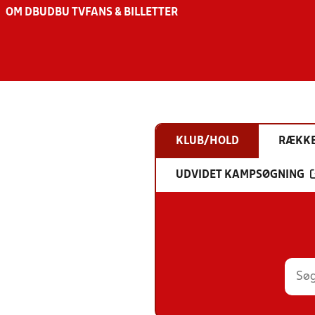
OM DBU
DBU TV
FANS & BILLETTER
KLUB/HOLD
RÆKK
UDVIDET KAMPSØGNING