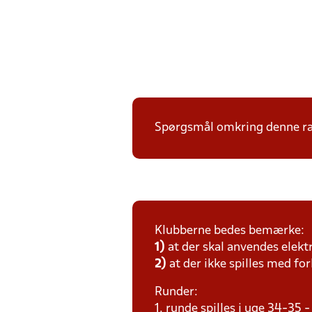
Spørgsmål omkring denne ræk
Klubberne bedes bemærke:
1)
at der skal anvendes elekt
2)
at der ikke spilles med for
Runder:
1. runde spilles i uge 34-35